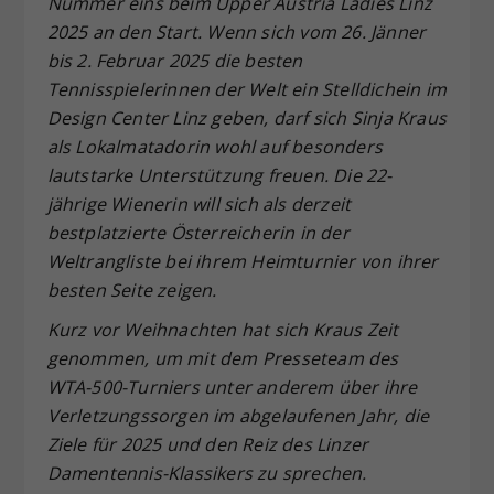
Nummer eins beim Upper Austria Ladies Linz
Dieser Wert speichert Ihre Consent-
2025 an den Start. Wenn sich vom 26. Jänner
Einstellungen. Unter anderem eine
bis 2. Februar 2025 die besten
zufällig generierte ID, für die
Tennisspielerinnen der Welt ein Stelldichein im
Zweck
historische Speicherung Ihrer
Design Center Linz geben, darf sich Sinja Kraus
vorgenommen Einstellungen, falls der
als Lokalmatadorin wohl auf besonders
Webseiten-Betreiber dies eingestellt
hat.
lautstarke Unterstützung freuen. Die 22-
jährige Wienerin will sich als derzeit
bestplatzierte Österreicherin in der
Weltrangliste bei ihrem Heimturnier von ihrer
besten Seite zeigen.
Kurz vor Weihnachten hat sich Kraus Zeit
genommen, um mit dem Presseteam des
WTA-500-Turniers unter anderem
über ihre
Verletzungssorgen im abgelaufenen Jahr, die
Ziele f
ür 2025 und den Reiz des Linzer
Damentennis-Klassikers zu sprechen.