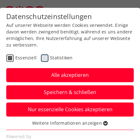
Zurück zur Newsübersicht
Datenschutzeinstellungen
Niederösterreichischer Tennisverband
Auf unserer Webseite werden Cookies verwendet. Einige
davon werden zwingend benötigt, während es uns andere
ermöglichen, Ihre Nutzererfahrung auf unserer Webseite
zu verbessern.
Turniere
WTA
Essenziell
Statistiken
Upper Austria Ladies
Linz: Kraus „sehr
Alle akzeptieren
dankbar, wieder dabei zu
Speichern & schließen
sein“
Nur essenzielle Cookies akzeptieren
Die aktuelle ÖTV-Spitzenspielerin im
Interview mit dem Presseteam des WTA-
Weitere Informationen anzeigen
Essenziell
500-Turniers in Oberösterreich.
Essenzielle Cookies werden für grundlegende
Powered by