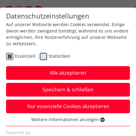
Zurück zur Newsübersicht
Datenschutzeinstellungen
Niederösterreichischer Tennisverband
Auf unserer Webseite werden Cookies verwendet. Einige
davon werden zwingend benötigt, während es uns andere
ermöglichen, Ihre Nutzererfahrung auf unserer Webseite
zu verbessern.
WTA
Turniere
Essenziell
Statistiken
Upper Austria Ladies
Linz: Kraus verpasst
Alle akzeptieren
weitere Überraschung
Speichern & schließen
Trotz engagierter Leistung kommt für
Nur essenzielle Cookies akzeptieren
Österreichs Nummer eins in der ersten
Hauptrunde das Aus.
Weitere Informationen anzeigen
Essenziell
Verfasst von: Presseaussendung / Redaktion, 29.01.2025
Essenzielle Cookies werden für grundlegende
Powered by