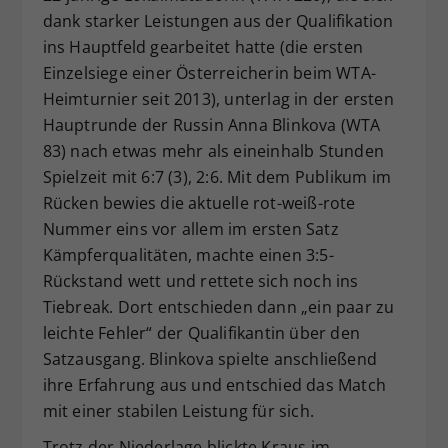
dank starker Leistungen aus der Qualifikation
Dieser Wert speichert Ihre Consent-
ins Hauptfeld gearbeitet hatte (die ersten
Einstellungen. Unter anderem eine
zufällig generierte ID, für die
Einzelsiege einer Österreicherin beim WTA-
Zweck
historische Speicherung Ihrer
Heimturnier seit 2013), unterlag in der ersten
vorgenommen Einstellungen, falls der
Hauptrunde der Russin Anna Blinkova (WTA
Webseiten-Betreiber dies eingestellt
83) nach etwas mehr als eineinhalb Stunden
hat.
Spielzeit mit 6:7 (3), 2:6. Mit dem Publikum im
Rücken bewies die aktuelle rot-weiß-rote
Nummer eins vor allem im ersten Satz
Kämpferqualitäten, machte einen 3:5-
Rückstand wett und rettete sich noch ins
Tiebreak. Dort entschieden dann „ein paar zu
leichte Fehler“ der Qualifikantin über den
Satzausgang. Blinkova spielte anschließend
ihre Erfahrung aus und entschied das Match
mit einer stabilen Leistung für sich.
Trotz der Niederlage blickte Kraus im