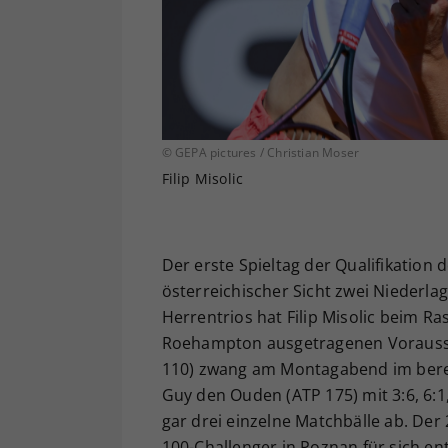
© GEPA pictures / Christian Moser
Filip Misolic
Der erste Spieltag der Qualifikation 
österreichischer Sicht zwei Niederlag
Herrentrios hat Filip Misolic beim R
Roehampton ausgetragenen Voraussch
110) zwang am Montagabend im berei
Guy den Ouden (ATP 175) mit 3:6, 6:1,
gar drei einzelne Matchbälle ab. De
100-Challenger in Poznan für sich en