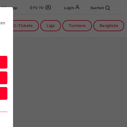
ÖTV App
ÖTV TV
Login
Suchen
den
DC-Tickets
Liga
Turniere
Rangliste