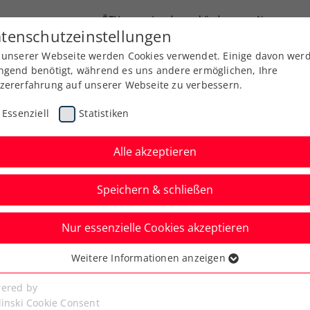
ÖTV
Landesverbände
News
tenschutzeinstellungen
 unserer Webseite werden Cookies verwendet. Einige davon wer
Ausbildung
Services
Über uns
Kreise
ngend benötigt, während es uns andere ermöglichen, Ihre
zererfahrung auf unserer Webseite zu verbessern.
Essenziell
Statistiken
Alle akzeptieren
Speichern & schließen
Nur essenzielle Cookies akzeptieren
olic kämpft sich in
Weitere Informationen anzeigen
ssenziell
ationsrunde
senzielle Cookies werden für grundlegende Funktionen der
ered by
bseite benötigt. Dadurch ist gewährleistet, dass die Webseite
linski Cookie Consent