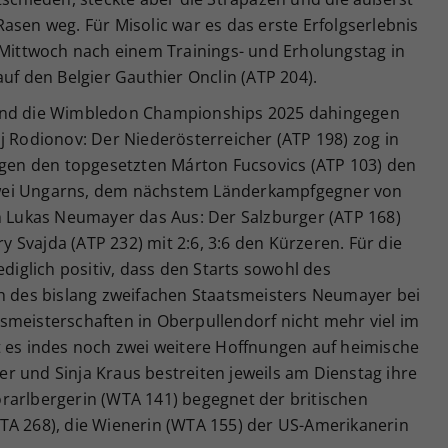
asen weg. Für Misolic war es das erste Erfolgserlebnis
 Mittwoch nach einem Trainings- und Erholungstag in
uf den Belgier Gauthier Onclin (ATP 204).
sind die Wimbledon Championships 2025 dahingegen
j Rodionov: Der Niederösterreicher (ATP 198) zog in
gegen den topgesetzten Márton Fucsovics (ATP 103) den
wei Ungarns, dem nächstem Länderkampfgegner von
ch Lukas Neumayer das Aus: Der Salzburger (ATP 168)
Svajda (ATP 232) mit 2:6, 3:6 den Kürzeren. Für die
ediglich positiv, dass den Starts sowohl des
ch des bislang zweifachen Staatsmeisters Neumayer bei
smeisterschaften in Oberpullendorf nicht mehr viel im
t es indes noch zwei weitere Hoffnungen auf heimische
bher und Sinja Kraus bestreiten jeweils am Dienstag ihre
rarlbergerin (WTA 141) begegnet der britischen
TA 268), die Wienerin (WTA 155) der US-Amerikanerin