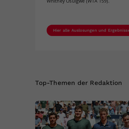
Whitney Osuigwe (WTA 159).
Hier alle Auslosungen und Ergebnis
Top-Themen der Redaktion