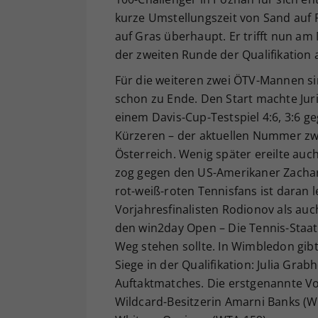
kurze Umstellungszeit von Sand auf R
auf Gras überhaupt. Er trifft nun am
der zweiten Runde der Qualifikation a
Für die weiteren zwei ÖTV-Mannen 
schon zu Ende. Den Start machte Juri
einem Davis-Cup-Testspiel 4:6, 3:6 
Kürzeren – der aktuellen Nummer z
Österreich. Wenig später ereilte au
zog gegen den US-Amerikaner Zachary 
rot-weiß-roten Tennisfans ist daran l
Vorjahresfinalisten Rodionov als au
den win2day Open – Die Tennis-Staat
Weg stehen sollte. In Wimbledon gib
Siege in der Qualifikation: Julia Gra
Auftaktmatches. Die erstgenannte Vo
Wildcard-Besitzerin Amarni Banks (W