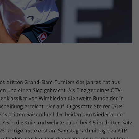
Zweck
generierte ID, für die historische Speicherung
Ihrer vorgenommen Einstellungen, falls der
Webseiten-Betreiber dies eingestellt hat.
des dritten Grand-Slam-Turniers des Jahres hat aus
en und einen Sieg gebracht. Als Einziger eines ÖTV-
asenklassiker von Wimbledon die zweite Runde der in
eidung erreicht. Der auf 30 gesetzte Steirer (ATP
ts dritten Saisonduell der beiden den Niederländer
 7:5 in die Knie und wehrte dabei bei 4:5 im dritten Satz
r 23-Jährige hatte erst am Samstagnachmittag den ATP-
tschieden, steckte aber die Strapazen und die äußerst