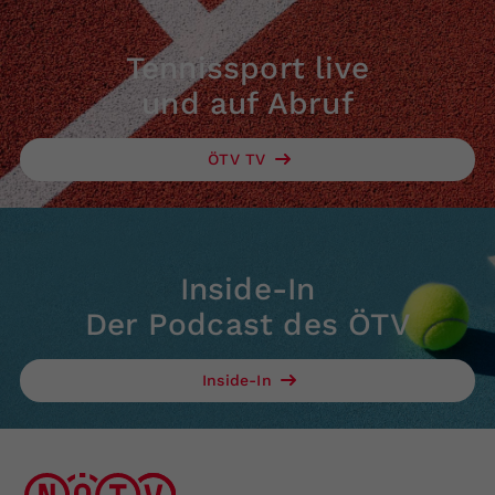
Tennissport live
und auf Abruf
ÖTV TV
Inside-In
Der Podcast des ÖTV
Inside-In