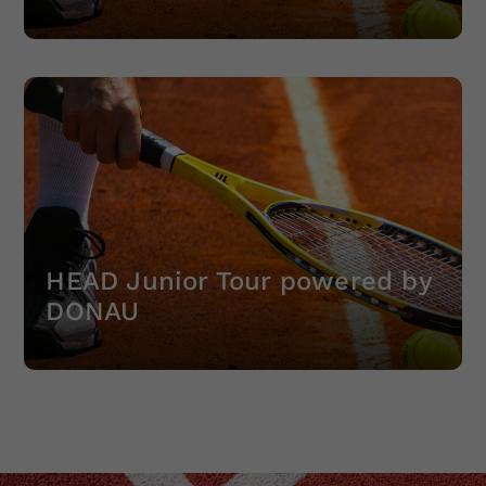
Dieser Wert speichert Ihre Consent-
Einstellungen. Unter anderem eine
zufällig generierte ID, für die
Zweck
historische Speicherung Ihrer
vorgenommen Einstellungen, falls der
Webseiten-Betreiber dies eingestellt
hat.
HEAD Junior Tour powered by
DONAU