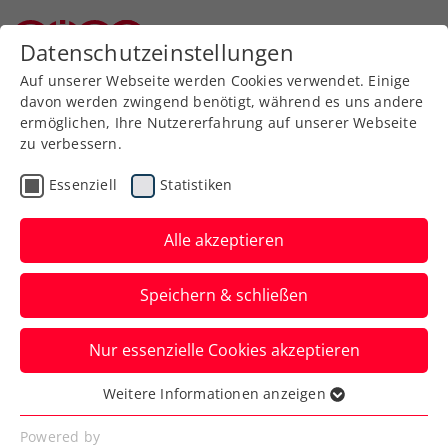
Datenschutzeinstellungen
Niederösterreichischer Tennisverband
Auf unserer Webseite werden Cookies verwendet. Einige
davon werden zwingend benötigt, während es uns andere
ermöglichen, Ihre Nutzererfahrung auf unserer Webseite
zu verbessern.
NÖTV Jugendprogramm
Essenziell
Statistiken
Alle akzeptieren
Speichern & schließen
Nur essenzielle Cookies akzeptieren
Weitere Informationen anzeigen
Essenziell
NÖTV Turnierserien für
Essenzielle Cookies werden für grundlegende
Powered by