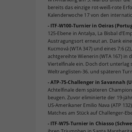
bereits das einzige rot-weiß-rote Er
Kalenderwoche 17 von den internati
- ITF-W100-Turnier in Oeiras (Portug
125-Ebene in Antalya, La Bisbal d’Em
Austragungsort erneut an. Dank eines
Kucmová (WTA 347) und eines 7:6 (2),
achtgereihte Wienerin (WTA 167) in 
Viertelfinale ein. Doch dort unterlag 
Weltranglisten-36. und späteren Turn
- ATP-75-Challenger in Savannah (U
Achtelfinale dem späteren Champion N
beugen. Zuvor eliminierte der 19-jäh
US-Amerikaner Emilio Nava (ATP 132)
Matches am Stück auf Challenger-Ebe
- ITF-W75-Turnier in Chiasso (Schwe
ihren Triumphen in Santa Margherita 