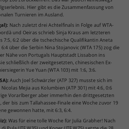
folgserlebnis. Hier gibt es die Zusammenfassung von
onalen Turnieren im Ausland.
al):
Nach zuletzt drei Achtelfinals in Folge auf WTA-
pordà und Oeiras schrieb Sinja Kraus am letzteren
 7:5, 6:2 über die tschechische Qualifikantin Aneta
 6:4 über die Serbin Nina Stojanovic (WTA 175) zog die
der Nähe von Portugals Hauptstadt Lissabon ins
sie schließlich der zweitgesetzten, chinesischen Ex-
iersiegerin Yue Yuan (WTA 103) mit 1:6, 3:6.
SA):
Auch Joel Schwärzler (ATP 327) musste sich im
icolas Mejia aus Kolumbien (ATP 301) mit 4:6, 0:6
rige Vorarlberger aber immerhin den drittgesetzten
, der bis zum Tallahassee-Finale eine Woche zuvor 19
ne gewonnen hatte, mit 6:3, 6:4.
iz):
Was für eine tolle Woche für Julia Grabher! Nach
di Pula (ITF W35) und Koper (ITF W75) setzte die 28