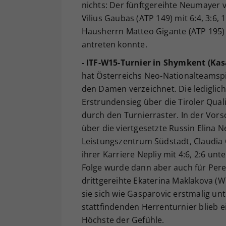
nichts: Der fünftgereihte Neumayer 
Vilius Gaubas (ATP 149) mit 6:4, 3:6,
Hausherrn Matteo Gigante (ATP 195)
antreten konnte.
- ITF-W15-Turnier in Shymkent (Kas
hat Österreichs Neo-Nationalteamspie
den Damen verzeichnet. Die lediglic
Erstrundensieg über die Tiroler Qual
durch den Turnierraster. In der Vorsc
über die viertgesetzte Russin Elina N
Leistungszentrum Südstadt, Claudia G
ihrer Karriere Nepliy mit 4:6, 2:6 un
Folge wurde dann aber auch für Perel
drittgereihte Ekaterina Maklakova (W
sie sich wie Gasparovic erstmalig unt
stattfindenden Herrenturnier blieb e
Höchste der Gefühle.