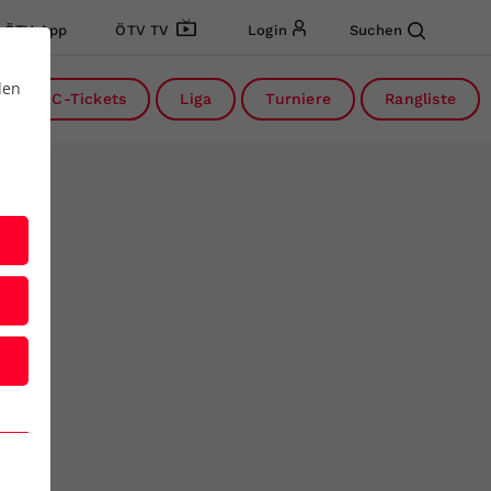
ÖTV App
ÖTV TV
Login
Suchen
den
DC-Tickets
Liga
Turniere
Rangliste