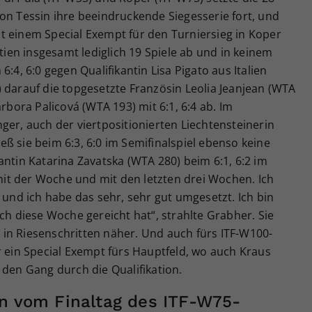
on Tessin ihre beeindruckende Siegesserie fort, und
t einem Special Exempt für den Turniersieg in Koper
rtien insgesamt lediglich 19 Spiele ab und in keinem
:4, 6:0 gegen Qualifikantin Lisa Pigato aus Italien
 darauf die topgesetzte Französin Leolia Jeanjean (WTA
arbora Palicová (WTA 193) mit 6:1, 6:4 ab. Im
ger, auch der viertpositionierten Liechtensteinerin
ß sie beim 6:3, 6:0 im Semifinalspiel ebenso keine
antin Katarina Zavatska (WTA 280) beim 6:1, 6:2 im
 mit der Woche und mit den letzten drei Wochen. Ich
 und ich habe das sehr, sehr gut umgesetzt. Ich bin
ch diese Woche gereicht hat“, strahlte Grabher. Sie
in Riesenschritten näher. Und auch fürs ITF-W100-
r ein Special Exempt fürs Hauptfeld, wo auch Kraus
 den Gang durch die Qualifikation.
en vom Finaltag des ITF-W75-