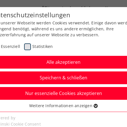
ÖTV
Landesverbände
News
tenschutzeinstellungen
 unserer Webseite werden Cookies verwendet. Einige davon wer
Ausbildung
Services
Über uns
Kreise
ngend benötigt, während es uns andere ermöglichen, Ihre
zererfahrung auf unserer Webseite zu verbessern.
Essenziell
Statistiken
Alle akzeptieren
Speichern & schließen
 Jugend
Senioren
Nur essenzielle Cookies akzeptieren
:0! Grabher setzt
Weitere Informationen anzeigen
ssenziell
 Siegesserie fort
senzielle Cookies werden für grundlegende Funktionen der
ered by
bseite benötigt. Dadurch ist gewährleistet, dass die Webseite
linski Cookie Consent