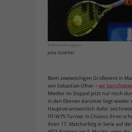
© Mattia Martegani
Julia Grabher
Beim zweiwöchigen Großevent in Mad
von Sebastian Ofner –
wir berichtete
Miedler im Doppel jetzt nur noch du
in den Ebenen darunter liegt wieder
Hauptverantwortlich dafür zeichnete 
ITF-W75-Turnier in Chiasso ihren sch
ihren 17. Matcherfolg in Serie auf der
WTA-Ranking am 5. Mai bis unter die