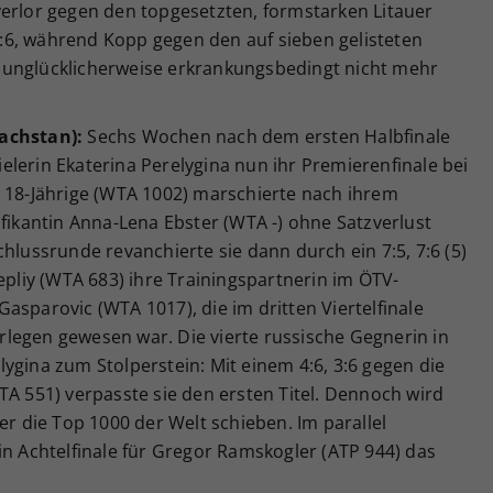
verlor gegen den topgesetzten, formstarken Litauer
 1:6, während Kopp gegen den auf sieben gelisteten
 unglücklicherweise erkrankungsbedingt nicht mehr
achstan):
Sechs Wochen nach dem ersten Halbfinale
lerin Ekaterina Perelygina nun ihr Premierenfinale bei
h 18-Jährige (WTA 1002) marschierte nach ihrem
ifikantin Anna-Lena Ebster (WTA -) ohne Satzverlust
hlussrunde revanchierte sie dann durch ein 7:5, 7:6 (5)
epliy (WTA 683) ihre Trainingspartnerin im ÖTV-
asparovic (WTA 1017), die im dritten Viertelfinale
terlegen gewesen war. Die vierte russische Gegnerin in
ygina zum Stolperstein: Mit einem 4:6, 3:6 gegen die
TA 551) verpasste sie den ersten Titel. Dennoch wird
er die Top 1000 der Welt schieben. Im parallel
in Achtelfinale für Gregor Ramskogler (ATP 944) das