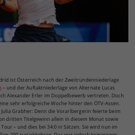
Zweck
generierte ID, für die historische Speicherung
Ihrer vorgenommen Einstellungen, falls der
Webseiten-Betreiber dies eingestellt hat.
rid ist Österreich nach der Zweitrundenniederlage
n
– und der Auftaktniederlage von Alternate Lucas
rch Alexander Erler im Doppelbewerb vertreten. Doch
 eine sehr erfolgreiche Woche hinter den ÖTV-Assen.
Julia Grabher: Denn die Vorarlbergerin feierte beim
on dritten Titelgewinn allein in diesem Monat sowie
 Tour – und dies bei 34:0 in Sätzen. Sie wird nun im
 Top 200 zurückkehren. Das war jedoch keineswegs