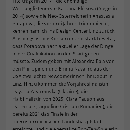
Titelträgerin 2017), die ehemalige
Weltranglistenerste Karolína Plísková (Siegerin
2014) sowie die Neo-Österreicherin Anastasia
Potapova, die vor drei Jahren triumphierte,
kehren nämlich ins Design Center Linz zurück.
Allerdings ist die Konkurrenz so stark besetzt,
dass Potapova nach aktueller Lage der Dinge
in der Qualifikation an den Start gehen
müsste. Zudem geben mit Alexandra Eala von
den Philippinen und Emma Navarro aus den
USA zwei echte Newcomerinnen ihr Debüt in
Linz. Hinzu kommen die Vorjahresfinalistin
Dayana Yastremska (Ukraine), die
Halbfinalistin von 2025, Clara Tauson aus
Dänemark, Jaqueline Cristian (Rumänien), die
bereits 2021 das Finale in der
oberösterreichischen Landeshauptstadt
erreichte, und die ehemalige Top-Ten-Spielerin