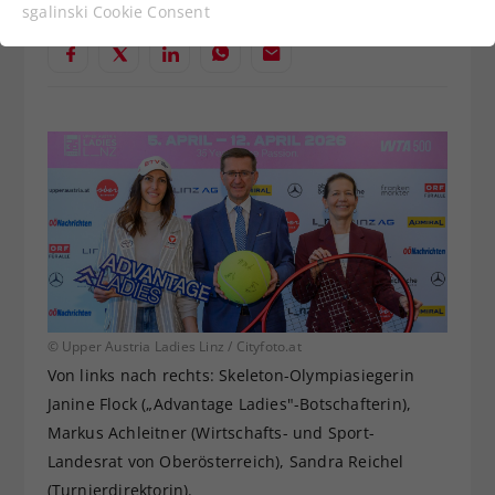
Funktionen der Webseite benötigt. Dadurch ist
sgalinski Cookie Consent
gewährleistet, dass die Webseite einwandfrei
funktioniert.
Cookie-Informationen anzeigen
Name
cookie_optin
Anbieter
Statistiken
Laufzeit
1 Jahr
Dieses Cookie wird verwendet, um
Zweck
Ihre Cookie-Einstellungen für diese
Website zu speichern.
© Upper Austria Ladies Linz / Cityfoto.at
Name
SgCookieOptin.lastPreferences
Von links nach rechts: Skeleton-Olympiasiegerin
Janine Flock („Advantage Ladies"-Botschafterin),
Anbieter
Markus Achleitner (Wirtschafts- und Sport-
Landesrat von Oberösterreich), Sandra Reichel
Laufzeit
1 Jahr
(Turnierdirektorin).