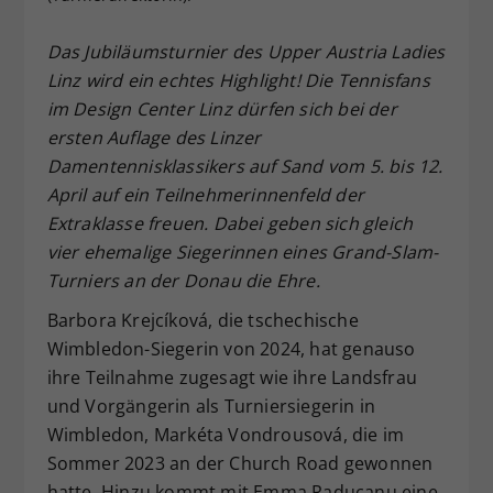
Dieser Wert speichert Ihre Consent-
Das Jubiläumsturnier des Upper Austria Ladies
Einstellungen. Unter anderem eine
zufällig generierte ID, für die
Linz wird ein echtes Highlight! Die Tennisfans
Zweck
historische Speicherung Ihrer
im Design Center Linz dürfen sich bei der
vorgenommen Einstellungen, falls der
ersten Auflage des Linzer
Webseiten-Betreiber dies eingestellt
Damentennisklassikers auf Sand vom 5. bis 12.
hat.
April auf ein Teilnehmerinnenfeld der
Extraklasse freuen. Dabei geben sich gleich
vier ehemalige Siegerinnen eines Grand-Slam-
Turniers an der Donau die Ehre.
Barbora Krejcíková, die tschechische
Wimbledon-Siegerin von 2024, hat genauso
ihre Teilnahme zugesagt wie ihre Landsfrau
und Vorgängerin als Turniersiegerin in
Wimbledon, Markéta Vondrousová, die im
Sommer 2023 an der Church Road gewonnen
hatte. Hinzu kommt mit Emma Raducanu eine