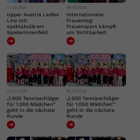
11.03.2026
08.03.2026
Upper Austria Ladies
Internationaler
Linz mit
Frauentag:
spektakulärem
Frauensport kämpft
Spielerinnenfeld
um Sichtbarkeit
05.03.2026
05.03.2026
„1.000 Tennisschläger
„1.000 Tennisschläger
für 1.000 Mädchen“
für 1.000 Mädchen“
geht in die nächste
geht in die nächste
Runde
Runde