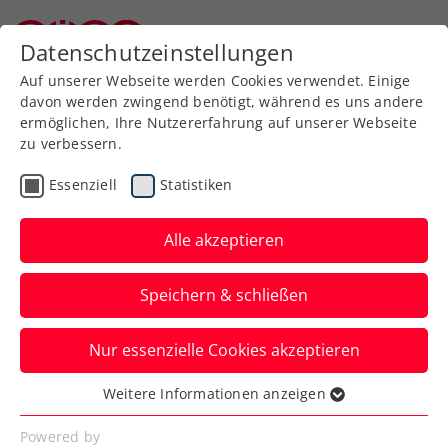
Zurück zur Newsübersicht
Datenschutzeinstellungen
Niederösterreichischer Tennisverband
Auf unserer Webseite werden Cookies verwendet. Einige
davon werden zwingend benötigt, während es uns andere
ermöglichen, Ihre Nutzererfahrung auf unserer Webseite
zu verbessern.
Ausbildung
Turniere
Verbands-Info
Essenziell
Statistiken
WTA
Alle akzeptieren
FE&MALE Sports
Speichern & schließen
Conference 2025: Jetzt
Early-Bird-Ticket sichern!
Nur essenzielle Cookies akzeptieren
Advantage Ladies: Noch bis inklusive 30.
Weitere Informationen anzeigen
Essenziell
November 2024 sind Karten zum
Essenzielle Cookies werden für grundlegende
Powered by
Sonderpreis erhältlich.