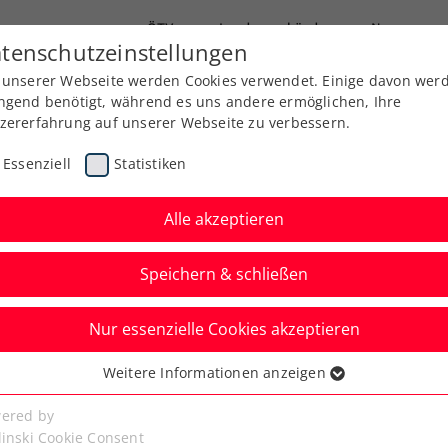
ÖTV
Landesverbände
News
tenschutzeinstellungen
 unserer Webseite werden Cookies verwendet. Einige davon wer
Ausbildung
Services
Über uns
Kreise
ngend benötigt, während es uns andere ermöglichen, Ihre
zererfahrung auf unserer Webseite zu verbessern.
Essenziell
Statistiken
Alle akzeptieren
Speichern & schließen
Nur essenzielle Cookies akzeptieren
adies Linz: Vekic
Weitere Informationen anzeigen
ssenziell
 Auftakt
senzielle Cookies werden für grundlegende Funktionen der
ered by
bseite benötigt. Dadurch ist gewährleistet, dass die Webseite
linski Cookie Consent