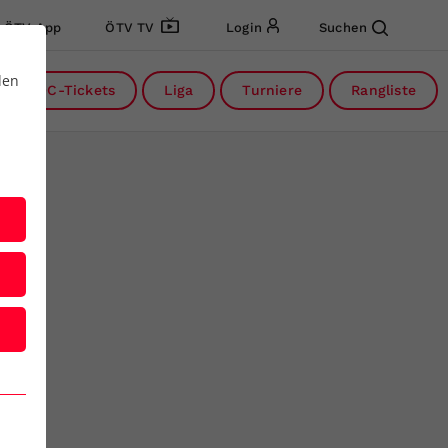
ÖTV App
ÖTV TV
Login
Suchen
den
DC-Tickets
Liga
Turniere
Rangliste