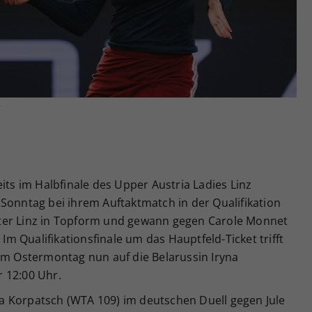
Zweck
generierte ID, für die historische Speicherung
Ihrer vorgenommen Einstellungen, falls der
Webseiten-Betreiber dies eingestellt hat.
r
its im Halbfinale des Upper Austria Ladies Linz
Sonntag bei ihrem Auftaktmatch in der Qualifikation
ter Linz in Topform und gewann gegen Carole Monnet
 Im Qualifikationsfinale um das Hauptfeld-Ticket trifft
 am Ostermontag nun auf die Belarussin Iryna
 12:00 Uhr.
a Korpatsch (WTA 109) im deutschen Duell gegen Jule