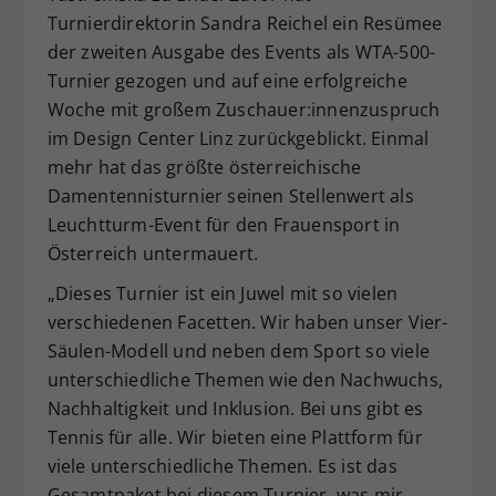
Turnierdirektorin Sandra Reichel ein Resümee
Dieser Wert speichert Ihre Consent-
der zweiten Ausgabe des Events als WTA-500-
Einstellungen. Unter anderem eine
zufällig generierte ID, für die
Turnier gezogen und auf eine erfolgreiche
Zweck
historische Speicherung Ihrer
Woche mit großem Zuschauer:innenzuspruch
vorgenommen Einstellungen, falls der
im Design Center Linz zurückgeblickt. Einmal
Webseiten-Betreiber dies eingestellt
mehr hat das größte österreichische
hat.
Damentennisturnier seinen Stellenwert als
Leuchtturm-Event für den Frauensport in
Österreich untermauert.
„Dieses Turnier ist ein Juwel mit so vielen
verschiedenen Facetten. Wir haben unser Vier-
Säulen-Modell und neben dem Sport so viele
unterschiedliche Themen wie den Nachwuchs,
Nachhaltigkeit und Inklusion. Bei uns gibt es
Tennis für alle. Wir bieten eine Plattform für
viele unterschiedliche Themen. Es ist das
Gesamtpaket bei diesem Turnier, was mir