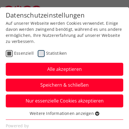
Zurück zur Newsübersicht
Datenschutzeinstellungen
Niederösterreichischer Tennisverband
Auf unserer Webseite werden Cookies verwendet. Einige
davon werden zwingend benötigt, während es uns andere
ermöglichen, Ihre Nutzererfahrung auf unserer Webseite
zu verbessern.
WTA
Turniere
Essenziell
Statistiken
Upper Austria Ladies Linz
„ein Juwel mit sehr vielen
Alle akzeptieren
Facetten“
Speichern & schließen
Turnierdirektorin Sandra Reichel zieht
Nur essenzielle Cookies akzeptieren
Bilanz über die zweite Ausgabe des
Events als WTA-500-Turnier.
Weitere Informationen anzeigen
Essenziell
Verfasst von: Presseaussendung / Redaktion, 02.02.2025
Essenzielle Cookies werden für grundlegende
Powered by