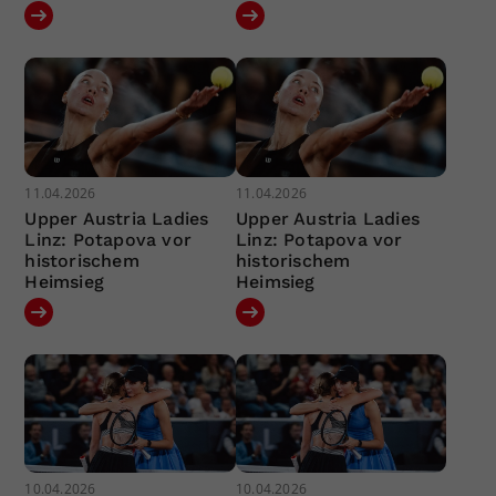
11.04.2026
11.04.2026
Upper Austria Ladies
Upper Austria Ladies
Linz: Potapova vor
Linz: Potapova vor
historischem
historischem
Heimsieg
Heimsieg
10.04.2026
10.04.2026