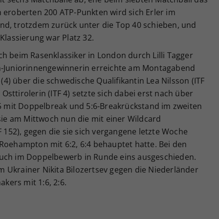
n eroberten 200 ATP-Punkten wird sich Erler im
nd, trotzdem zurück unter die Top 40 schieben, und
Klassierung war Platz 32.
h beim Rasenklassiker in London durch Lilli Tagger
en-Juniorinnengewinnerin erreichte am Montagabend
 (4) über die schwedische Qualifikantin Lea Nilsson (ITF
 Osttirolerin (ITF 4) setzte sich dabei erst nach über
:5 mit Doppelbreak und 5:6-Breakrückstand im zweiten
 sie am Mittwoch nun die mit einer Wildcard
F 152), gegen die sie sich vergangene letzte Woche
 Roehampton mit 6:2, 6:4 behauptet hatte. Bei den
auch im Doppelbewerb in Runde eins ausgeschieden.
 Ukrainer Nikita Bilozertsev gegen die Niederländer
ers mit 1:6, 2:6.