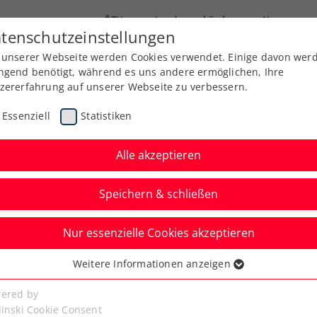
ÖTV
Landesverbände
News
tenschutzeinstellungen
 unserer Webseite werden Cookies verwendet. Einige davon wer
Ausbildung
Services
Über uns
Kreise
ngend benötigt, während es uns andere ermöglichen, Ihre
zererfahrung auf unserer Webseite zu verbessern.
Essenziell
Statistiken
Alle akzeptieren
Speichern & schließen
 Jugend
Nur essenzielle Cookies akzeptieren
ler schrammt an
Weitere Informationen anzeigen
ssenziell
miere vorbei
senzielle Cookies werden für grundlegende Funktionen der
ered by
bseite benötigt. Dadurch ist gewährleistet, dass die Webseite
linski Cookie Consent