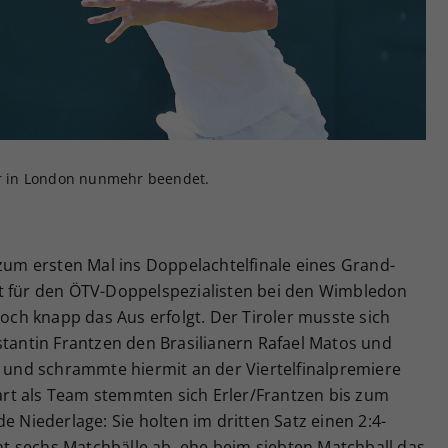
Zweck
generierte ID, für die historische Speicherung
Ihrer vorgenommen Einstellungen, falls der
Webseiten-Betreiber dies eingestellt hat.
ker in London nunmehr beendet.
 zum ersten Mal ins Doppelachtelfinale eines Grand-
t für den ÖTV-Doppelspezialisten bei den Wimbledon
h knapp das Aus erfolgt. Der Tiroler musste sich
ntin Frantzen den Brasilianern Rafael Matos und
n und schrammte hiermit an der Viertelfinalpremiere
Start als Team stemmten sich Erler/Frantzen bis zum
e Niederlage: Sie holten im dritten Satz einen 2:4-
 sechs Matchbälle ab, ehe beim siebten Matchball das