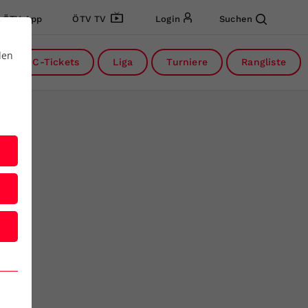
ÖTV App
ÖTV TV
Login
Suchen
den
DC-Tickets
Liga
Turniere
Rangliste