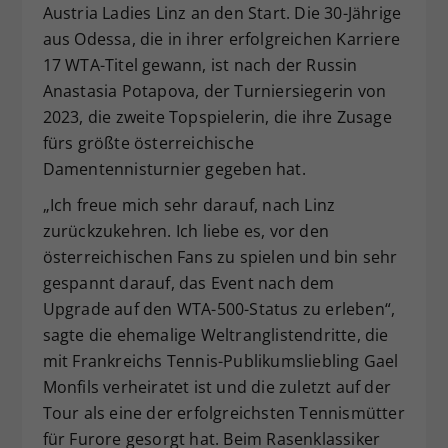
Austria Ladies Linz an den Start. Die 30-Jährige
Dieser Wert speichert Ihre Consent-
aus Odessa, die in ihrer erfolgreichen Karriere
Einstellungen. Unter anderem eine
17 WTA-Titel gewann, ist nach der Russin
zufällig generierte ID, für die
Anastasia Potapova, der Turniersiegerin von
Zweck
historische Speicherung Ihrer
vorgenommen Einstellungen, falls der
2023, die zweite Topspielerin, die ihre Zusage
Webseiten-Betreiber dies eingestellt
fürs größte österreichische
hat.
Damentennisturnier gegeben hat.
„Ich freue mich sehr darauf, nach Linz
zurückzukehren. Ich liebe es, vor den
österreichischen Fans zu spielen und bin sehr
gespannt darauf, das Event nach dem
Upgrade auf den WTA-500-Status zu erleben“,
sagte die ehemalige Weltranglistendritte, die
mit Frankreichs Tennis-Publikumsliebling Gael
Monfils verheiratet ist und die zuletzt auf der
Tour als eine der erfolgreichsten Tennismütter
für Furore gesorgt hat. Beim Rasenklassiker