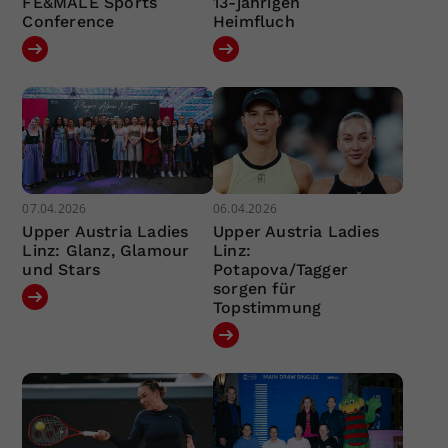
FE&MALE Sports
13-jährigen
Conference
Heimfluch
07.04.2026
06.04.2026
Upper Austria Ladies
Upper Austria Ladies
Linz: Glanz, Glamour
Linz:
und Stars
Potapova/Tagger
sorgen für
Topstimmung