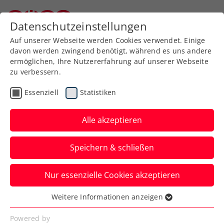
Zurück zur Newsübersicht
Datenschutzeinstellungen
Niederösterreichischer Tennisverband
Auf unserer Webseite werden Cookies verwendet. Einige
davon werden zwingend benötigt, während es uns andere
ermöglichen, Ihre Nutzererfahrung auf unserer Webseite
zu verbessern.
Turniere
WTA
Essenziell
Statistiken
Svitolina serviert beim
Upper Austria Ladies Linz
Alle akzeptieren
Mit der Ex-Weltranglistendritten geht eine
Speichern & schließen
Topspielerin beim WTA-Turnier in
Oberösterreich an den Start.
Nur essenzielle Cookies akzeptieren
Verfasst von: Presseaussendung / Redaktion, 27.12.2024
Weitere Informationen anzeigen
Essenziell
Essenzielle Cookies werden für grundlegende
Powered by