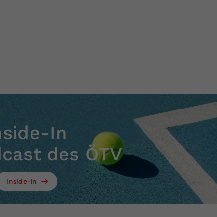
nside-In
dcast des ÖTV
Inside-In