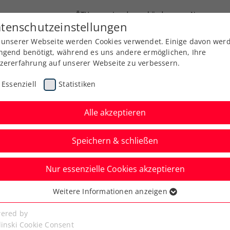
ÖTV
Landesverbände
News
tenschutzeinstellungen
 unserer Webseite werden Cookies verwendet. Einige davon wer
Ausbildung
Services
Über uns
Kreise
ngend benötigt, während es uns andere ermöglichen, Ihre
zererfahrung auf unserer Webseite zu verbessern.
Essenziell
Statistiken
Alle akzeptieren
Speichern & schließen
t
rch
Nur essenzielle Cookies akzeptieren
2.
Weitere Informationen anzeigen
ssenziell
senzielle Cookies werden für grundlegende Funktionen der
ered by
bseite benötigt. Dadurch ist gewährleistet, dass die Webseite
linski Cookie Consent