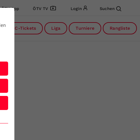
ÖTV App
ÖTV TV
Login
Suchen
den
DC-Tickets
Liga
Turniere
Rangliste