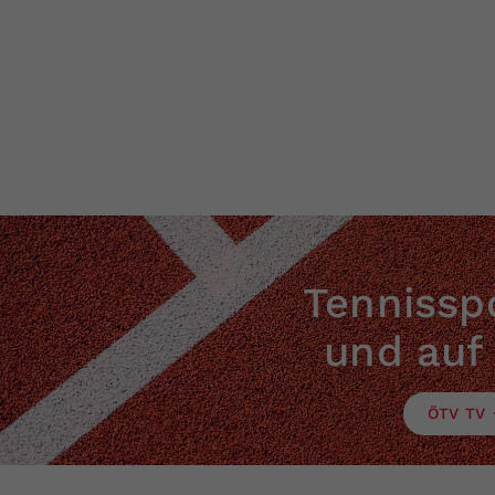
Tennisspo
und auf
ÖTV TV