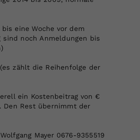
Zweck
generierte ID, für die historische Speicherung
Ihrer vorgenommen Einstellungen, falls der
Webseiten-Betreiber dies eingestellt hat.
 bis eine Woche vor dem
tig sind noch Anmeldungen bis
)
(es zählt die Reihenfolge der
erell ein Kostenbeitrag von €
n. Den Rest übernimmt der
: Wolfgang Mayer 0676-9355519