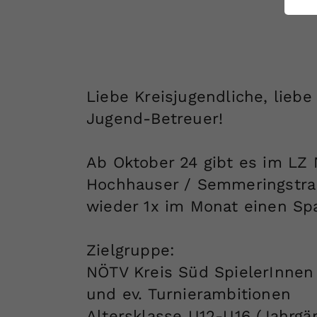
ei
S
Liebe Kreisjugendliche, liebe
Jugend-Betreuer!
Ab Oktober 24 gibt es im LZ 
Hochhauser / Semmeringstra
wieder 1x im Monat einen Spa
Zielgruppe:
NÖTV Kreis Süd SpielerInnen
und ev. Turnierambitionen
Altersklasse U12-U16 (Jahrgä