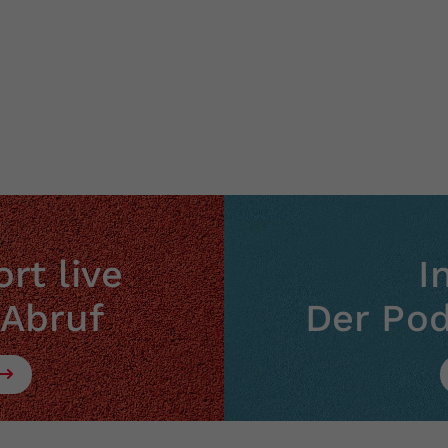
rt live
I
 Abruf
Der Po