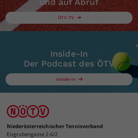
und auf Abruf
Dieser Wert speichert Ihre Consent-
Einstellungen. Unter anderem eine
ÖTV TV
zufällig generierte ID, für die
Zweck
historische Speicherung Ihrer
vorgenommen Einstellungen, falls der
Webseiten-Betreiber dies eingestellt
hat.
Inside-In
Der Podcast des ÖTV
Inside-In
Niederösterreichischer Tennisverband
Eisgrubengasse 2-6/2