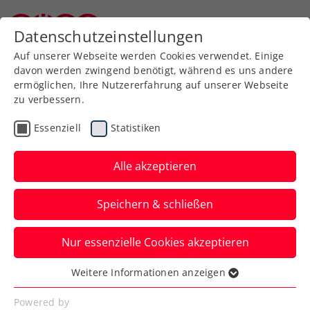
Datenschutzeinstellungen
Niederösterreichischer Tennisverband
Auf unserer Webseite werden Cookies verwendet. Einige
davon werden zwingend benötigt, während es uns andere
ermöglichen, Ihre Nutzererfahrung auf unserer Webseite
Ü14 (Jhg 2010 und älter)
zu verbessern.
Durchführung: Mag. Matthias Wiese, LSA
Essenziell
Statistiken
Kosten: 120.-
Alle akzeptieren
LZ Südstadt Mo, 28.4.2025 10-12Uhr Halle1
+Winterlaufbahn Haupthaus
Speichern & schließen
LZ Südstadt Do, 8.5.2025 10-12Uhr Halle1
+Winterlaufbahn Haupthaus
Nur essenzielle Cookies akzeptieren
Wichtige Infos:
Weitere Informationen anzeigen
Essenziell
- Hallentennisschuhe mitbringen (oder
Essenzielle Cookies werden für grundlegende
Laufschuhe ohne schwarze Sohle)
Powered by