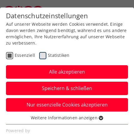
Zurück zur Newsübersicht
Datenschutzeinstellungen
Niederösterreichischer Tennisverband
Auf unserer Webseite werden Cookies verwendet. Einige
davon werden zwingend benötigt, während es uns andere
ermöglichen, Ihre Nutzererfahrung auf unserer Webseite
zu verbessern.
Ausbildung
Turniere
Verbands-Info
Essenziell
Statistiken
WTA
Alle akzeptieren
„Better Together“:
Speichern & schließen
FE&MALE Sports
Conference stellt
Nur essenzielle Cookies akzeptieren
Weichen für die Zukunft
Weitere Informationen anzeigen
Essenziell
Die 2. Auflage von ADVANTAGE LADIES
Essenzielle Cookies werden für grundlegende
Powered by