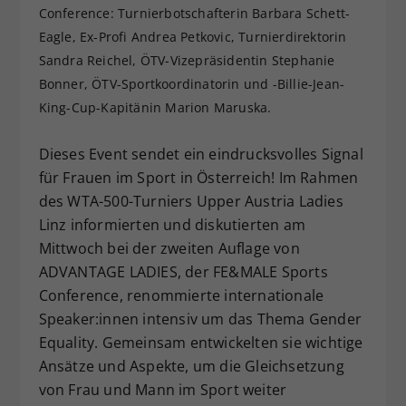
Conference: Turnierbotschafterin Barbara Schett-
Dieser Wert speichert Ihre Consent-
Eagle, Ex-Profi Andrea Petkovic, Turnierdirektorin
Einstellungen. Unter anderem eine
Sandra Reichel, ÖTV-Vizepräsidentin Stephanie
zufällig generierte ID, für die
Zweck
historische Speicherung Ihrer
Bonner, ÖTV-Sportkoordinatorin und -Billie-Jean-
vorgenommen Einstellungen, falls der
King-Cup-Kapitänin Marion Maruska.
Webseiten-Betreiber dies eingestellt
hat.
Dieses Event sendet ein eindrucksvolles Signal
für Frauen im Sport in Österreich! Im Rahmen
des WTA-500-Turniers Upper Austria Ladies
Linz informierten und diskutierten am
Mittwoch bei der zweiten Auflage von
ADVANTAGE LADIES, der FE&MALE Sports
Conference, renommierte internationale
Speaker:innen intensiv um das Thema Gender
Equality. Gemeinsam entwickelten sie wichtige
Ansätze und Aspekte, um die Gleichsetzung
von Frau und Mann im Sport weiter