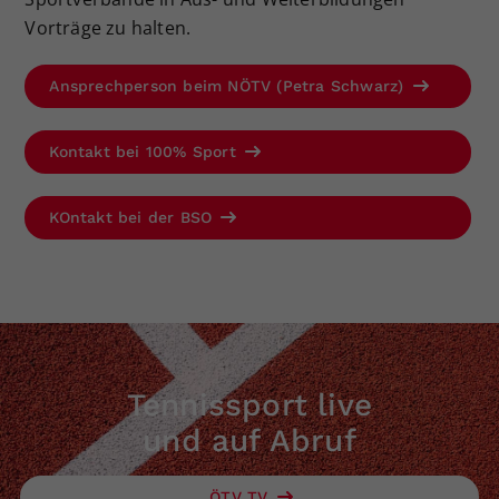
Vorträge zu halten.
Ansprechperson beim NÖTV (Petra Schwarz)
Kontakt bei 100% Sport
KOntakt bei der BSO
Tennissport live
und auf Abruf
ÖTV TV