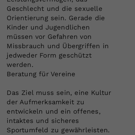
Dieser Wert speichert Ihre Consent-
Geschlecht und die sexuelle
Einstellungen. Unter anderem eine
Orientierung sein. Gerade die
zufällig generierte ID, für die
Kinder und Jugendlichen
Zweck
historische Speicherung Ihrer
vorgenommen Einstellungen, falls der
müssen vor Gefahren von
Webseiten-Betreiber dies eingestellt
Missbrauch und Übergriffen in
hat.
jedweder Form geschützt
werden.
Beratung für Vereine
Das Ziel muss sein, eine Kultur
der Aufmerksamkeit zu
entwickeln und ein offenes,
intaktes und sicheres
Sportumfeld zu gewährleisten.