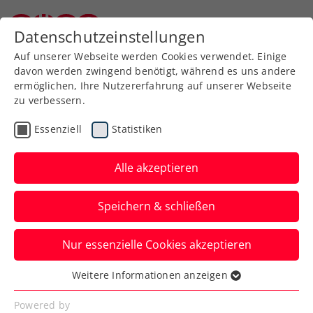
Datenschutzeinstellungen
Niederösterreichischer Tennisverband
Auf unserer Webseite werden Cookies verwendet. Einige
davon werden zwingend benötigt, während es uns andere
ermöglichen, Ihre Nutzererfahrung auf unserer Webseite
zu verbessern.
Beratung
Essenziell
Statistiken
Alle akzeptieren
Speichern & schließen
Nur essenzielle Cookies akzeptieren
Weitere Informationen anzeigen
Schutz und Hilfe
Essenziell
Essenzielle Cookies werden für grundlegende
Powered by