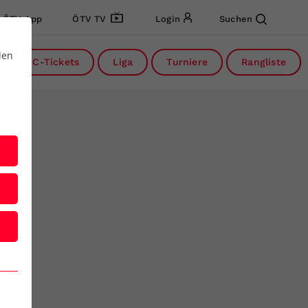
ÖTV App
ÖTV TV
Login
Suchen
den
DC-Tickets
Liga
Turniere
Rangliste