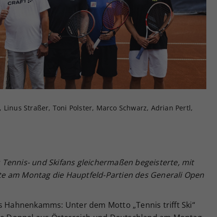
Zweck
generierte ID, für die historische Speicherung
Ihrer vorgenommen Einstellungen, falls der
Webseiten-Betreiber dies eingestellt hat.
 Linus Straßer, Toni Polster, Marco Schwarz, Adrian Pertl,
Tennis- und Skifans gleichermaßen begeisterte, mit
tete am Montag die Hauptfeld-Partien des Generali Open
es Hahnenkamms: Unter dem Motto „Tennis trifft Ski“