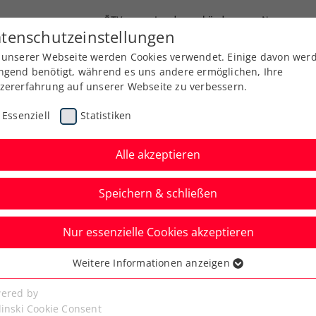
ÖTV
Landesverbände
News
tenschutzeinstellungen
 unserer Webseite werden Cookies verwendet. Einige davon wer
Ausbildung
Services
Über uns
Kreise
ngend benötigt, während es uns andere ermöglichen, Ihre
zererfahrung auf unserer Webseite zu verbessern.
Essenziell
Statistiken
Alle akzeptieren
Speichern & schließen
Nur essenzielle Cookies akzeptieren
Kitzbühel: Wenn auch
Weitere Informationen anzeigen
ssenziell
m Schläger greifen
senzielle Cookies werden für grundlegende Funktionen der
ered by
bseite benötigt. Dadurch ist gewährleistet, dass die Webseite
linski Cookie Consent