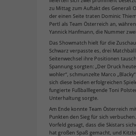
lieferten sich zwei prominent beset
zu Mittag zum Auftakt des Generali 
der einen Seite traten Dominic Thie
Pertl als Team Österreich an, währen
Yannick Hanfmann, die Nummer zwei 
Das Showmatch hielt für die Zuscha
Schwarz verpasste es, drei Matchbäl
Seitenwechsel ihre Positionen tausc
Spannung sorgten: „Der Druck heute, 
wohler“, schmunzelte Marco „Blacky“ 
sich diese beiden erfolgreichen Spie
fungierte Fußballlegende Toni Polst
Unterhaltung sorgte.
Am Ende konnte Team Österreich mit
Punkten den Sieg für sich verbuchen
Vorfeld gesagt, dass die Skistars sic
hat großen Spaß gemacht, und Kitzbü