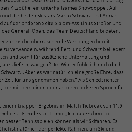
zte Doppel aus Österreich und Deutschland am Montag
Open Kitzbühel ein unterhaltsames Showdoppel. Auf
m und die beiden Skistars Marco Schwarz und Adrian
d auf der anderen Seite Slalom-Ass Linus Straßer und
des Generali Open, das Team Deutschland bildeten.
uer zahlreiche überraschende Wendungen bereit.
le zu verwandeln, während Pertl und Schwarz bei jedem
hten und somit für zusätzliche Unterhaltung und
abzuliefern, war groß. Im Winter fühle ich mich doch
Schwarz. „Aber es war natürlich eine große Ehre, dass
ler Zeit für uns genommen haben.“ Als Schiedsrichter
er, der mit dem einen oder anderen lockeren Spruch für
 einem knappen Ergebnis im Match Tiebreak von 11:9
. Sehr zur Freude von Thiem: „Ich habe schon im
her besser Tennisspielen können als wir Skifahren. Es
hel ist natürlich der perfekte Rahmen, um Ski und