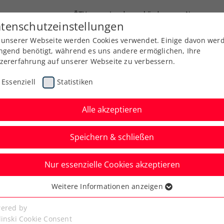
ÖTV
Landesverbände
News
tenschutzeinstellungen
 unserer Webseite werden Cookies verwendet. Einige davon wer
Ausbildung
Services
Über uns
Kreise
ngend benötigt, während es uns andere ermöglichen, Ihre
zererfahrung auf unserer Webseite zu verbessern.
Essenziell
Statistiken
Alle akzeptieren
Speichern & schließen
Nur essenzielle Cookies akzeptieren
Kitzbühel: Prominente
Weitere Informationen anzeigen
ssenziell
m ServusTV on ProAm
senzielle Cookies werden für grundlegende Funktionen der
ered by
bseite benötigt. Dadurch ist gewährleistet, dass die Webseite
linski Cookie Consent