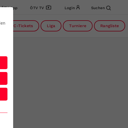
ÖTV App
ÖTV TV
Login
Suchen
den
DC-Tickets
Liga
Turniere
Rangliste