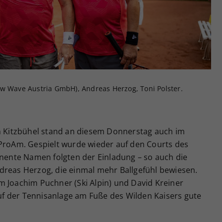
Zweck
generierte ID, für die historische Speicherung
Ihrer vorgenommen Einstellungen, falls der
Webseiten-Betreiber dies eingestellt hat.
ew Wave Austria GmbH), Andreas Herzog, Toni Polster.
en Kitzbühel stand an diesem Donnerstag auch im
 ProAm. Gespielt wurde wieder auf den Courts des
inente Namen folgten der Einladung – so auch die
dreas Herzog, die einmal mehr Ballgefühl bewiesen.
m Joachim Puchner (Ski Alpin) und David Kreiner
f der Tennisanlage am Fuße des Wilden Kaisers gute