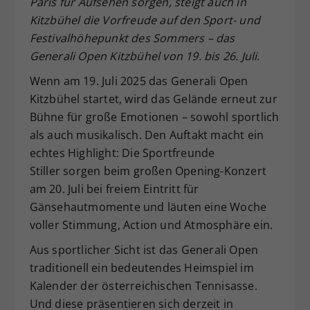
Paris für Aufsehen sorgen, steigt auch in
Dieser Wert speichert Ihre Consent-
Kitzbühel die Vorfreude auf den Sport- und
Einstellungen. Unter anderem eine
Festivalhöhepunkt des Sommers – das
zufällig generierte ID, für die
Generali Open Kitzbühel von 19. bis 26. Juli.
Zweck
historische Speicherung Ihrer
vorgenommen Einstellungen, falls der
Wenn am 19. Juli 2025 das Generali Open
Webseiten-Betreiber dies eingestellt
Kitzbühel startet, wird das Gelände erneut zur
hat.
Bühne für große Emotionen – sowohl sportlich
als auch musikalisch. Den Auftakt macht ein
echtes Highlight: Die Sportfreunde
Stiller sorgen beim großen Opening-Konzert
am 20. Juli bei freiem Eintritt für
Gänsehautmomente und läuten eine Woche
voller Stimmung, Action und Atmosphäre ein.
Aus sportlicher Sicht ist das Generali Open
traditionell ein bedeutendes Heimspiel im
Kalender der österreichischen Tennisasse.
Und diese präsentieren sich derzeit in