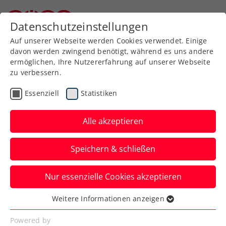
Zurück zur Newsübersicht
Datenschutzeinstellungen
Niederösterreichischer Tennisverband
Auf unserer Webseite werden Cookies verwendet. Einige
davon werden zwingend benötigt, während es uns andere
ermöglichen, Ihre Nutzererfahrung auf unserer Webseite
zu verbessern.
Turniere
ATP
Essenziell
Statistiken
Tennis, Emotionen,
Eventvielfalt: Kitzbühel
Alle akzeptieren
rüstet sich für Generali
Speichern & schließen
Open
Nur essenzielle Cookies akzeptieren
Mit dem ATP-250-Turnier beim
Kitzbüheler Tennisclub steht Tirol auch
Weitere Informationen anzeigen
Essenziell
2025 ein Topevent bevor.
Essenzielle Cookies werden für grundlegende
Powered by