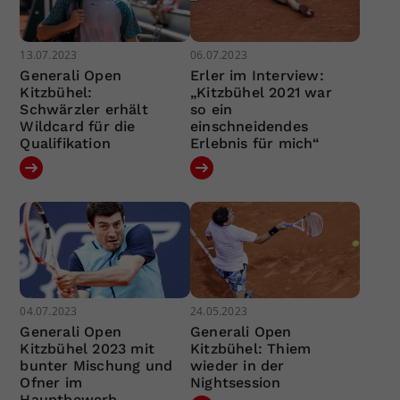
13.07.2023
06.07.2023
Generali Open
Erler im Interview:
Kitzbühel:
„Kitzbühel 2021 war
Schwärzler erhält
so ein
Wildcard für die
einschneidendes
Qualifikation
Erlebnis für mich“
04.07.2023
24.05.2023
Generali Open
Generali Open
Kitzbühel 2023 mit
Kitzbühel: Thiem
bunter Mischung und
wieder in der
Ofner im
Nightsession
Hauptbewerb