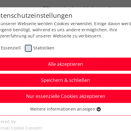
ÖTV
Landesverbände
News
tenschutzeinstellungen
 unserer Webseite werden Cookies verwendet. Einige davon wer
Ausbildung
Services
Über uns
Kreise
ngend benötigt, während es uns andere ermöglichen, Ihre
zererfahrung auf unserer Webseite zu verbessern.
Essenziell
Statistiken
Alle akzeptieren
Speichern & schließen
Nur essenzielle Cookies akzeptieren
Kitzbühel: Kostenlose
Weitere Informationen anzeigen
ssenziell
 mit Öffis in Tirol
senzielle Cookies werden für grundlegende Funktionen der
ered by
bseite benötigt. Dadurch ist gewährleistet, dass die Webseite
linski Cookie Consent