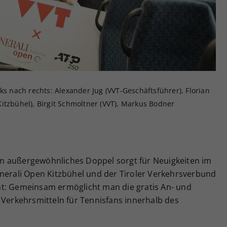
Zweck
generierte ID, für die historische Speicherung
Ihrer vorgenommen Einstellungen, falls der
Webseiten-Betreiber dies eingestellt hat.
ks nach rechts: Alexander Jug (VVT-Geschäftsführer), Florian
itzbühel), Birgit Schmoltner (VVT), Markus Bodner
 Ein außergewöhnliches Doppel sorgt für Neuigkeiten im
enerali Open Kitzbühel und der Tiroler Verkehrsverbund
nt: Gemeinsam ermöglicht man die gratis An- und
 Verkehrsmitteln für Tennisfans innerhalb des