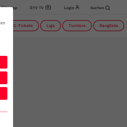
ÖTV App
ÖTV TV
Login
Suchen
den
DC-Tickets
Liga
Turniere
Rangliste