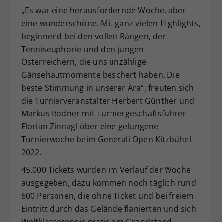
„Es war eine herausfordernde Woche, aber
Dieser Wert speichert Ihre Consent-
eine wunderschöne. Mit ganz vielen Highlights,
Einstellungen. Unter anderem eine
zufällig generierte ID, für die
beginnend bei den vollen Rängen, der
Zweck
historische Speicherung Ihrer
Tenniseuphorie und den jungen
vorgenommen Einstellungen, falls der
Österreichern, die uns unzählige
Webseiten-Betreiber dies eingestellt
Gänsehautmomente beschert haben. Die
hat.
beste Stimmung in unserer Ära“, freuten sich
die Turnierveranstalter Herbert Günther und
Markus Bodner mit Turniergeschäftsführer
Florian Zinnagl über eine gelungene
Turnierwoche beim Generali Open Kitzbühel
2022.
45.000 Tickets wurden im Verlauf der Woche
ausgegeben, dazu kommen noch täglich rund
600 Personen, die ohne Ticket und bei freiem
Eintritt durch das Gelände flanierten und sich
Weltklassetennis gratis am Grandstand