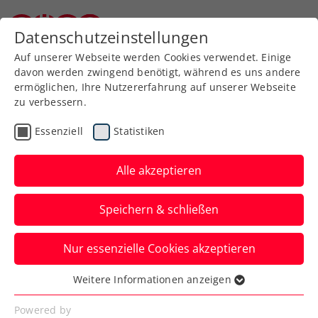
Zurück zur Newsübersicht
Datenschutzeinstellungen
Niederösterreichischer Tennisverband
Auf unserer Webseite werden Cookies verwendet. Einige
davon werden zwingend benötigt, während es uns andere
ermöglichen, Ihre Nutzererfahrung auf unserer Webseite
zu verbessern.
Turniere
Essenziell
Statistiken
Generali Open Kitzbühel:
„Die beste Stimmung in
Alle akzeptieren
unserer Ära“
Speichern & schließen
Die Veranstalter ziehen eine überaus
Nur essenzielle Cookies akzeptieren
zufriedene Bilanz über das diesjährige
ATP-250-Heimturnier in Tirol.
Weitere Informationen anzeigen
Essenziell
Verfasst von: Presseaussendung / Redaktion, 30.07.2022
Essenzielle Cookies werden für grundlegende
Powered by