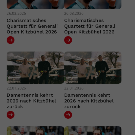
26.03.2026
26.03.2026
Charismatisches
Charismatisches
Quartett für Generali
Quartett für Generali
Open Kitzbühel 2026
Open Kitzbühel 2026
22.01.2026
22.01.2026
Damentennis kehrt
Damentennis kehrt
2026 nach Kitzbühel
2026 nach Kitzbühel
zurück
zurück