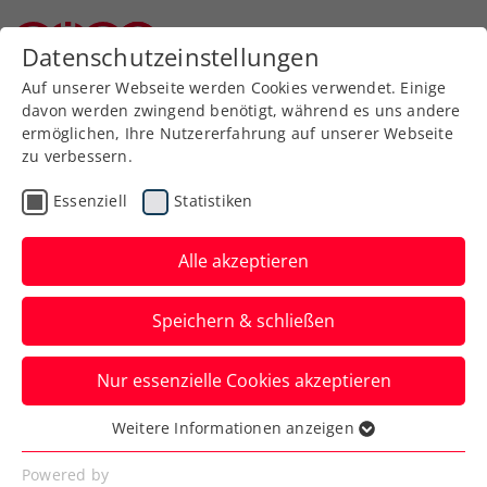
Zurück zur Newsübersicht
Datenschutzeinstellungen
Niederösterreichischer Tennisverband
Auf unserer Webseite werden Cookies verwendet. Einige
davon werden zwingend benötigt, während es uns andere
ermöglichen, Ihre Nutzererfahrung auf unserer Webseite
zu verbessern.
Turniere
ATP
Essenziell
Statistiken
Generali Open Kitzbühel
2026: Ticketvorverkauf
Alle akzeptieren
gestartet
Speichern & schließen
Und auch ein erster Star steht bereits als
Nur essenzielle Cookies akzeptieren
Starter fest: Titelverteidiger Alexander
Bublik kehrt zurück!
Weitere Informationen anzeigen
Essenziell
Verfasst von: Presseaussendung / Redaktion, 21.10.2025
Essenzielle Cookies werden für grundlegende
Powered by