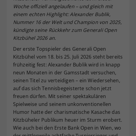
Woche offiziell angelaufen – und gleich mit
Dieser Wert speichert Ihre Consent-
einem echten Highlight: Alexander Bublik,
Einstellungen. Unter anderem eine
zufällig generierte ID, für die
Nummer 16 der Welt und Champion von 2025,
Zweck
historische Speicherung Ihrer
kündigte seine Rückkehr zum Generali Open
vorgenommen Einstellungen, falls der
Kitzbühel 2026 an.
Webseiten-Betreiber dies eingestellt
hat.
Der erste Topspieler des Generali Open
Kitzbühel vom 18. bis 25. Juli 2026 steht bereits
frühzeitig fest: Alexander Bublik wird in knapp
neun Monaten in der Gamsstadt versuchen,
seinen Titel zu verteidigen – ein Wiedersehen,
auf das sich Tennisbegeisterte schon jetzt
freuen dürfen. Mit seiner spektakulären
Spielweise und seinem unkonventionellen
Humor hatte der charismatische Kasache das
Kitzbüheler Publikum heuer im Sturm erobert.
Wie auch bei den Erste Bank Open in Wien, wo
der mittlerweile achtfache Turniersieger und