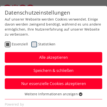
Zurück zur Newsübersicht
Datenschutzeinstellungen
Niederösterreichischer Tennisverband
Auf unserer Webseite werden Cookies verwendet. Einige
davon werden zwingend benötigt, während es uns andere
ermöglichen, Ihre Nutzererfahrung auf unserer Webseite
zu verbessern.
Turniere
ATP
Essenziell
Statistiken
Tennis, Emotionen,
Eventvielfalt: Kitzbühel
Alle akzeptieren
rüstet sich für Generali
Speichern & schließen
Open
Nur essenzielle Cookies akzeptieren
Mit dem ATP-250-Turnier beim
Kitzbüheler Tennisclub steht Tirol auch
Weitere Informationen anzeigen
Essenziell
2025 ein Topevent bevor.
Essenzielle Cookies werden für grundlegende
Powered by