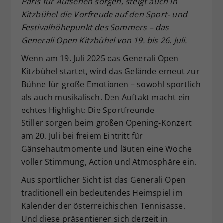
Paris für Aufsehen sorgen, steigt auch in
Dieser Wert speichert Ihre Consent-
Kitzbühel die Vorfreude auf den Sport- und
Einstellungen. Unter anderem eine
Festivalhöhepunkt des Sommers – das
zufällig generierte ID, für die
Generali Open Kitzbühel von 19. bis 26. Juli.
Zweck
historische Speicherung Ihrer
vorgenommen Einstellungen, falls der
Wenn am 19. Juli 2025 das Generali Open
Webseiten-Betreiber dies eingestellt
Kitzbühel startet, wird das Gelände erneut zur
hat.
Bühne für große Emotionen – sowohl sportlich
als auch musikalisch. Den Auftakt macht ein
echtes Highlight: Die Sportfreunde
Stiller sorgen beim großen Opening-Konzert
am 20. Juli bei freiem Eintritt für
Gänsehautmomente und läuten eine Woche
voller Stimmung, Action und Atmosphäre ein.
Aus sportlicher Sicht ist das Generali Open
traditionell ein bedeutendes Heimspiel im
Kalender der österreichischen Tennisasse.
Und diese präsentieren sich derzeit in