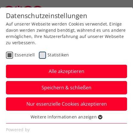
Zurück zur Newsübersicht
Datenschutzeinstellungen
Niederösterreichischer Tennisverband
Auf unserer Webseite werden Cookies verwendet. Einige
davon werden zwingend benötigt, während es uns andere
ermöglichen, Ihre Nutzererfahrung auf unserer Webseite
zu verbessern.
Turniere
ATP
Essenziell
Statistiken
Generali Open Kitzbühel:
Rodionov zieht gegen
Alle akzeptieren
Struff den Kürzeren
Speichern & schließen
Nun kommt es beim ATP-250-Turnier in
Nur essenzielle Cookies akzeptieren
Tirol auch im Hauptfeld zu österreichisch-
deutschen Duellen.
Weitere Informationen anzeigen
Essenziell
Verfasst von: Presseaussendung / Redaktion, 20.07.2025
Essenzielle Cookies werden für grundlegende
Powered by