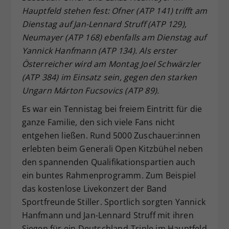
Hauptfeld stehen fest: Ofner (ATP 141) trifft am
Dieser Wert speichert Ihre Consent-
Dienstag auf Jan-Lennard Struff (ATP 129),
Einstellungen. Unter anderem eine
zufällig generierte ID, für die
Neumayer (ATP 168) ebenfalls am Dienstag auf
Zweck
historische Speicherung Ihrer
Yannick Hanfmann (ATP 134). Als erster
vorgenommen Einstellungen, falls der
Österreicher wird am Montag Joel Schwärzler
Webseiten-Betreiber dies eingestellt
(ATP 384) im Einsatz sein, gegen den starken
hat.
Ungarn Márton Fucsovics (ATP 89).
Es war ein Tennistag bei freiem Eintritt für die
ganze Familie, den sich viele Fans nicht
entgehen ließen. Rund 5000 Zuschauer:innen
erlebten beim Generali Open Kitzbühel neben
den spannenden Qualifikationspartien auch
ein buntes Rahmenprogramm. Zum Beispiel
das kostenlose Livekonzert der Band
Sportfreunde Stiller. Sportlich sorgten Yannick
Hanfmann und Jan-Lennard Struff mit ihren
Siegen für ein Deutschland-Triple im Hauptfeld