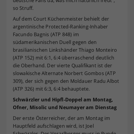
deutsche Fans da, was mich natürlich freut“,
so Struff.
Auf dem Court Küchenmeister behielt der
argentinische Protected-Ranking-Inhaber
Facundo Bagnis (ATP 848) im
südamerikanischen Duell gegen den
brasilianischen Linkshänder Thiago Monteiro
(ATP 152) mit 6:1, 6:4 überraschend deutlich
die Oberhand. Der vierte Qualifikant ist der
slowakische Alternate Norbert Gombos (ATP
309), der sich gegen den Moldauer Radu Albot
(ATP 326) mit 6:3, 6:4 behauptete.
Schwärzler und Hipfl-Doppel am Montag,
Ofner, Misolic und Neumayer am Dienstag
Der erste Österreicher, der am Montag im
Hauptfeld aufschlagen wird, ist Joel
Schwärzler. Der Vorarlberger muss in Runde