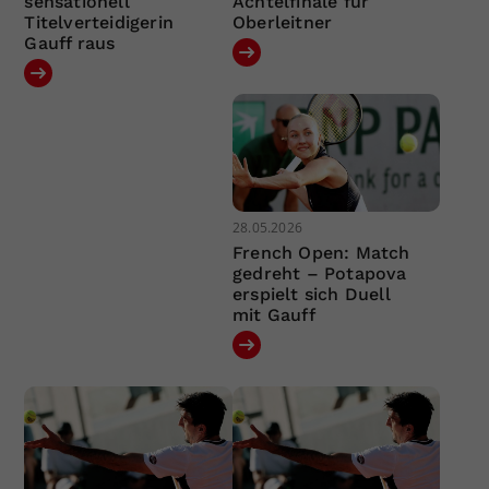
sensationell
Achtelfinale für
Titelverteidigerin
Oberleitner
Gauff raus
28.05.2026
French Open: Match
gedreht – Potapova
erspielt sich Duell
mit Gauff