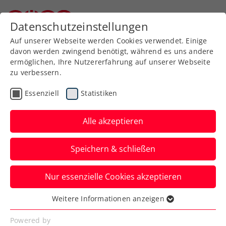
Zurück zur Newsübersicht
Datenschutzeinstellungen
Niederösterreichischer Tennisverband
Auf unserer Webseite werden Cookies verwendet. Einige
davon werden zwingend benötigt, während es uns andere
ermöglichen, Ihre Nutzererfahrung auf unserer Webseite
zu verbessern.
Turniere
ATP
Essenziell
Statistiken
Generali Open Kitzbühel:
Keine Titelverteidigung
Alle akzeptieren
für Duo Erler/Miedler
Speichern & schließen
Lucas Miedler muss verletzungsbedingt
Nur essenzielle Cookies akzeptieren
passen. Alexander Erler tritt daher mit
einem anderen Partner an.
Weitere Informationen anzeigen
Essenziell
Verfasst von: Manuel Wachta, 19.07.2024
Essenzielle Cookies werden für grundlegende
Powered by