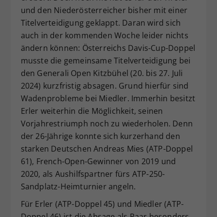
und den Niederösterreicher bisher mit einer
Dieser Wert speichert Ihre Consent-
Titelverteidigung geklappt. Daran wird sich
Einstellungen. Unter anderem eine
zufällig generierte ID, für die
auch in der kommenden Woche leider nichts
Zweck
historische Speicherung Ihrer
ändern können: Österreichs Davis-Cup-Doppel
vorgenommen Einstellungen, falls der
musste die gemeinsame Titelverteidigung bei
Webseiten-Betreiber dies eingestellt
den Generali Open Kitzbühel (20. bis 27. Juli
hat.
2024) kurzfristig absagen. Grund hierfür sind
Wadenprobleme bei Miedler. Immerhin besitzt
Erler weiterhin die Möglichkeit, seinen
Vorjahrestriumph noch zu wiederholen. Denn
der 26-Jährige konnte sich kurzerhand den
starken Deutschen Andreas Mies (ATP-Doppel
61), French-Open-Gewinner von 2019 und
2020, als Aushilfspartner fürs ATP-250-
Sandplatz-Heimturnier angeln.
Für Erler (ATP-Doppel 45) und Miedler (ATP-
Doppel 46) ist die Absage als Paar besonders