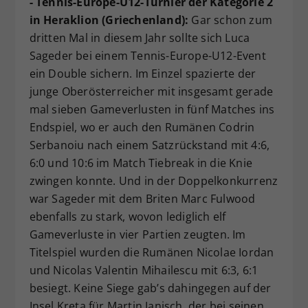
- Tennis-Europe-U12-Turnier der Kategorie 2
in Heraklion (Griechenland):
Gar schon zum
dritten Mal in diesem Jahr sollte sich Luca
Sageder bei einem Tennis-Europe-U12-Event
ein Double sichern. Im Einzel spazierte der
junge Oberösterreicher mit insgesamt gerade
mal sieben Gameverlusten in fünf Matches ins
Endspiel, wo er auch den Rumänen Codrin
Serbanoiu nach einem Satzrückstand mit 4:6,
6:0 und 10:6 im Match Tiebreak in die Knie
zwingen konnte. Und in der Doppelkonkurrenz
war Sageder mit dem Briten Marc Fulwood
ebenfalls zu stark, wovon lediglich elf
Gameverluste in vier Partien zeugten. Im
Titelspiel wurden die Rumänen Nicolae Iordan
und Nicolas Valentin Mihailescu mit 6:3, 6:1
besiegt. Keine Siege gab’s dahingegen auf der
Insel Kreta für Martin Janisch, der bei seinen