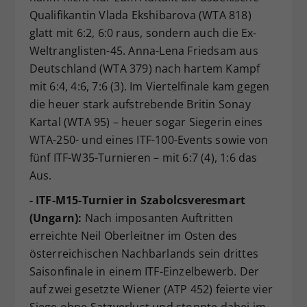
Qualifikantin Vlada Ekshibarova (WTA 818)
glatt mit 6:2, 6:0 raus, sondern auch die Ex-
Weltranglisten-45. Anna-Lena Friedsam aus
Deutschland (WTA 379) nach hartem Kampf
mit 6:4, 4:6, 7:6 (3). Im Viertelfinale kam gegen
die heuer stark aufstrebende Britin Sonay
Kartal (WTA 95) – heuer sogar Siegerin eines
WTA-250- und eines ITF-100-Events sowie von
fünf ITF-W35-Turnieren – mit 6:7 (4), 1:6 das
Aus.
- ITF-M15-Turnier in Szabolcsveresmart
(Ungarn):
Nach imposanten Auftritten
erreichte Neil Oberleitner im Osten des
österreichischen Nachbarlands sein drittes
Saisonfinale in einem ITF-Einzelbewerb. Der
auf zwei gesetzte Wiener (ATP 452) feierte vier
Siege ohne Satzverlust und stoppte dabei im