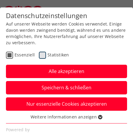
Zurück zur Newsübersicht
Datenschutzeinstellungen
Niederösterreichischer Tennisverband
Auf unserer Webseite werden Cookies verwendet. Einige
davon werden zwingend benötigt, während es uns andere
ermöglichen, Ihre Nutzererfahrung auf unserer Webseite
zu verbessern.
Rollstuhltennis
Inklusion
Turniere
Essenziell
Statistiken
Kids & Jugend
ATP
ITF
Alle akzeptieren
Rodionov, Kraus,
Speichern & schließen
Oberleitner, Zechmeister
und die Jugend zeigen
Nur essenzielle Cookies akzeptieren
international auf
Weitere Informationen anzeigen
Essenziell
Kalenderwoche 44 bringt den ÖTV-Assen
Essenzielle Cookies werden für grundlegende
Powered by