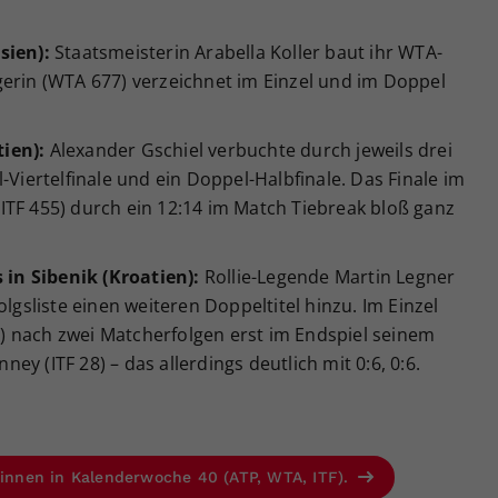
sien):
Staatsmeisterin Arabella Koller baut ihr WTA-
gerin (WTA 677) verzeichnet im Einzel und im Doppel
tien):
Alexander Gschiel verbuchte durch jeweils drei
-Viertelfinale und ein Doppel-Halbfinale. Das Finale im
ITF 455) durch ein 12:14 im Match Tiebreak bloß ganz
s in Sibenik (Kroatien):
Rollie-Legende Martin Legner
olgsliste einen weiteren Doppeltitel hinzu. Im Einzel
64) nach zwei Matcherfolgen erst im Endspiel seinem
y (ITF 28) – das allerdings deutlich mit 0:6, 0:6.
r:innen in Kalenderwoche 40 (ATP, WTA, ITF).