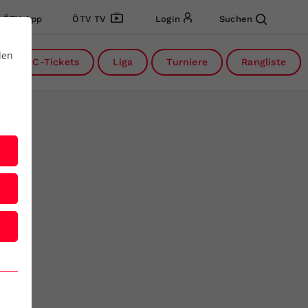
ÖTV App
ÖTV TV
Login
Suchen
den
DC-Tickets
Liga
Turniere
Rangliste