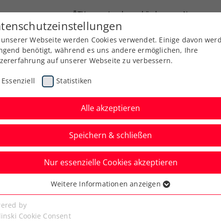
ÖTV
Landesverbände
News
tenschutzeinstellungen
 unserer Webseite werden Cookies verwendet. Einige davon wer
Ausbildung
Services
Über uns
Kreise
ngend benötigt, während es uns andere ermöglichen, Ihre
zererfahrung auf unserer Webseite zu verbessern.
Essenziell
Statistiken
Alle akzeptieren
Speichern & schließen
ere
Kids & Jugend
ATP
ITF
Nur essenzielle Cookies akzeptieren
er und Routinier
Weitere Informationen anzeigen
ssenziell
nternational auf
senzielle Cookies werden für grundlegende Funktionen der
ered by
bseite benötigt. Dadurch ist gewährleistet, dass die Webseite
linski Cookie Consent