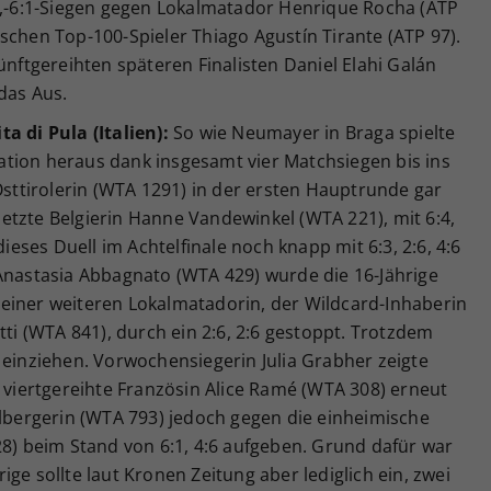
:3,-6:1-Siegen gegen Lokalmatador Henrique Rocha (ATP
schen Top-100-Spieler Thiago Agustín Tirante (ATP 97).
ünftgereihten späteren Finalisten Daniel Elahi Galán
das Aus.
a di Pula (Italien):
So wie Neumayer in Braga spielte
ikation heraus dank insgesamt vier Matchsiegen bis ins
 Osttirolerin (WTA 1291) in der ersten Hauptrunde gar
etzte Belgierin Hanne Vandewinkel (WTA 221), mit 6:4,
dieses Duell im Achtelfinale noch knapp mit 6:3, 2:6, 4:6
 Anastasia Abbagnato (WTA 429) wurde die 16-Jährige
einer weiteren Lokalmatadorin, der Wildcard-Inhaberin
tti (WTA 841), durch ein 2:6, 2:6 gestoppt. Trotzdem
 einziehen. Vorwochensiegerin Julia Grabher zeigte
e viertgereihte Französin Alice Ramé (WTA 308) erneut
rlbergerin (WTA 793) jedoch gegen die einheimische
28) beim Stand von 6:1, 4:6 aufgeben. Grund dafür war
ge sollte laut Kronen Zeitung aber lediglich ein, zwei