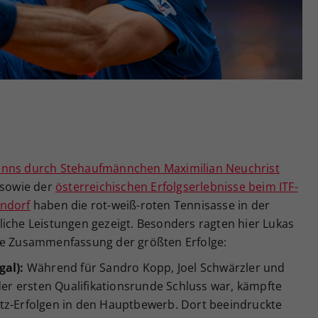
Zweck
generierte ID, für die historische Speicherung
Ihrer vorgenommen Einstellungen, falls der
Webseiten-Betreiber dies eingestellt hat.
inns durch Stehaufmännchen Maximilian Neuchrist
sowie der
österreichischen Erfolgserlebnisse beim ITF-
endorf
haben die rot-weiß-roten Tennisasse in der
liche Leistungen gezeigt. Besonders ragten hier Lukas
Die Zusammenfassung der größten Erfolge:
gal):
Während für Sandro Kopp, Joel Schwärzler und
 der ersten Qualifikationsrunde Schluss war, kämpfte
tz-Erfolgen in den Hauptbewerb. Dort beeindruckte