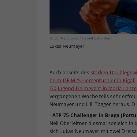
© GEPA pictures / Daniel Schönherr
Lukas Neumayer
Auch abseits des
starken Doublegew
beim ITF-M25-Herrenturnier in Kigali
J30-Jugend-Heimevent in Maria Lanz
vergangenen Woche teils sehr erfreu
Neumayer und Lilli Tagger heraus. 
- ATP-75-Challenger in Braga (Portu
Neil Oberleitner diesmal sogleich in
sich Lukas Neumayer mit zwei Dreisa