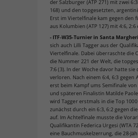
der Salzburger (ATP 271) mit zwei 6
168) und den topgesetzten, argentini
Erst im Viertelfinale kam gegen den f
aus Kolumbien (ATP 127) mit 4:6, 2:6 
- ITF-W35-Turnier in Santa Margherit
sich auch Lilli Tagger aus der Qualif
Viertelfinale. Dabei überraschte die
die Nummer 221 der Welt, die topges
7:6 (3). In der Woche davor hatte sie 
verloren. Nach einem 6:4, 6:3 gegen
erst beim Kampf ums Semifinale von 
und späteren Finalistin Matilde Paole
wird Tagger erstmals in die Top 1000
zunächst durch ein 6:3, 6:2 gegen di
auf. Im Achtelfinale musste die Vora
Qualifikantin Federica Urgesi (WTA 7
eine Bauchmuskelzerrung, die 28-Jähri