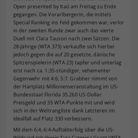
Open presented by Itaú am Freitag zu Ende
Dieser Wert speichert Ihre Consent-
gegangen. Die Vorarlbergerin, die mittels
Einstellungen. Unter anderem eine
zufällig generierte ID, für die
Special Ranking ins Feld gekommen war, verlor
Zweck
historische Speicherung Ihrer
in der zweiten Runde zwar auch das vierte
vorgenommen Einstellungen, falls der
Duell mit Clara Tauson nach zwei Sätzen. Die
Webseiten-Betreiber dies eingestellt
28-Jährige (WTA 373) verkaufte sich hierbei
hat.
jedoch gegen die auf 20 gesetzte, dänische
Spitzenspielerin (WTA 23) tapfer und unterlag
erst nach ca. 1:35-stündiger, vehementer
Gegenwehr mit 4:6, 5:7. Grabher nimmt von
der Hartplatz-Millionenveranstaltung im US-
Bundesstaat Florida 35.260 US-Dollar
Preisgeld und 35 WTA-Punkte mit und wird
sich in der Weltrangliste dank Letzteren im
Idealfall auf Platz 330 verbessern.
Mit dem 6:4,-6:4-Auftakterfolg über die US-
Wildcard-Inhaberin Tyra Caterina Grant (WTA