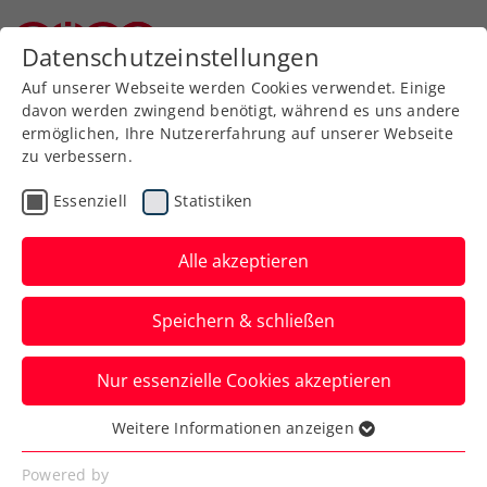
Zurück zur Newsübersicht
Datenschutzeinstellungen
Niederösterreichischer Tennisverband
Auf unserer Webseite werden Cookies verwendet. Einige
davon werden zwingend benötigt, während es uns andere
ermöglichen, Ihre Nutzererfahrung auf unserer Webseite
zu verbessern.
ATP
WTA
Turniere
Essenziell
Statistiken
WTA Miami: Grabher
verkauft sich gegen
Alle akzeptieren
Tauson tapfer
Speichern & schließen
Österreichs Spitzenspielerin zieht gegen
Nur essenzielle Cookies akzeptieren
Skandinaviens Youngster in zwei knappen
Sätzen den Kürzeren.
Weitere Informationen anzeigen
Essenziell
Verfasst von: Manuel Wachta, 21.03.2025
Essenzielle Cookies werden für grundlegende
Powered by