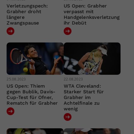
Verletzungspech:
US Open: Grabher
Grabher droht
verpasst mit
längere
Handgelenksverletzung
Zwangspause
ihr Debüt
25.08.2023
22.08.2023
US Open: Thiem
WTA Cleveland:
gegen Bublik, Davis-
Starker Start für
Cup-Test für Ofner,
Grabher im
Rematch für Grabher
Achtelfinale zu
wenig