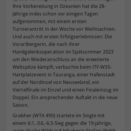
Ihre Vorbereitung in Ozeanien hat die 28-
Dieser Wert speichert Ihre Consent-
Jährige indes schon vor einigen Tagen
Einstellungen. Unter anderem eine
zufällig generierte ID, für die
aufgenommen, mit einem ersten
Zweck
historische Speicherung Ihrer
Turnierantritt in der Woche vor Weihnachten.
vorgenommen Einstellungen, falls der
Und auch mit ersten Erfolgserlebnissen: Die
Webseiten-Betreiber dies eingestellt
Vorarlbergerin, die nach ihrer
hat.
Handgelenksoperation im Spätsommer 2023
um den Wiederanschluss an die erweiterte
Weltspitze kämpft, verbuchte beim ITF-W35-
Hartplatzevent in Tauranga, einer Hafenstadt
auf der Nordinsel von Neuseeland, ein
Viertelfinale im Einzel und einen Finaleinzug im
Doppel. Ein ansprechender Auftakt in die neue
Saison.
Grabher (WTA 490) startete im Single mit
einem 6:1,-3:6,-6:3-Sieg gegen die 19-jährige,
australische Wildcard-Inhaberin Stefani Webb