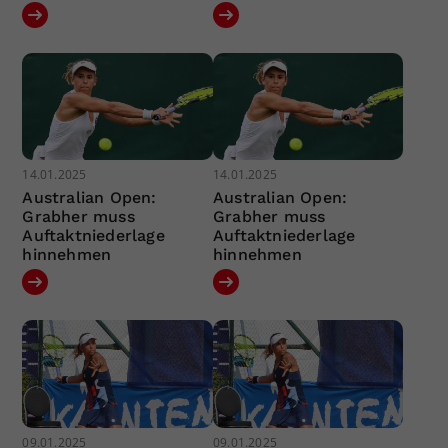
14.01.2025
14.01.2025
Australian Open:
Australian Open:
Grabher muss
Grabher muss
Auftaktniederlage
Auftaktniederlage
hinnehmen
hinnehmen
09.01.2025
09.01.2025