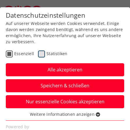
Zurück zur Newsübersicht
Datenschutzeinstellungen
Niederösterreichischer Tennisverband
Auf unserer Webseite werden Cookies verwendet. Einige
davon werden zwingend benötigt, während es uns andere
ermöglichen, Ihre Nutzererfahrung auf unserer Webseite
zu verbessern.
WTA
ITF
Turniere
Essenziell
Statistiken
ITF Tauranga: Grabher mit
ansprechendem
Alle akzeptieren
Saisonstart
Speichern & schließen
Österreichs Spitzenspielerin verpasst in
Nur essenzielle Cookies akzeptieren
Neuseeland nur knapp ihren neunten
Damen-Doppeltitel.
Weitere Informationen anzeigen
Essenziell
Verfasst von: Manuel Wachta, 21.12.2024
Essenzielle Cookies werden für grundlegende
Powered by