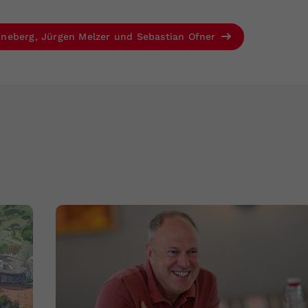
neberg, Jürgen Melzer und Sebastian Ofner