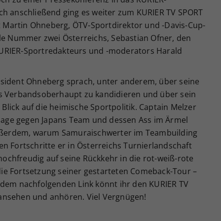
ich anschließend ging es weiter zum KURIER TV SPORT
nt Martin Ohneberg, ÖTV-Sportdirektor und -Davis-Cup-
lle Nummer zwei Österreichs, Sebastian Ofner, den
URIER-Sportredakteurs und -moderators Harald
äsident Ohneberg sprach, unter anderem, über seine
ls Verbandsoberhaupt zu kandidieren und über sein
lick auf die heimische Sportpolitik. Captain Melzer
gslage gegen Japans Team und dessen Ass im Ärmel
 außerdem, warum Samuraischwerter im Teambuilding
n Fortschritte er in Österreichs Turnierlandschaft
 hochfreudig auf seine Rückkehr in die rot-weiß-rote
ie Fortsetzung seiner gestarteten Comeback-Tour –
 dem nachfolgenden Link könnt ihr den KURIER TV
ansehen und anhören. Viel Vergnügen!