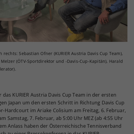
Zweck
generierte ID, für die historische Speicherung
Ihrer vorgenommen Einstellungen, falls der
Webseiten-Betreiber dies eingestellt hat.
h rechts: Sebastian Ofner (KURIER Austria Davis Cup Team),
 Melzer (ÖTV-Sportdirektor und -Davis-Cup-Kapitän), Harald
erator).
 das KURIER Austria Davis Cup Team in der ersten
gen Japan um den ersten Schritt in Richtung Davis Cup
or-Hardcourt im Ariake Colisium am Freitag, 6. Februar,
 am Samstag, 7. Februar, ab 5:00 Uhr MEZ (ab 4:55 Uhr
sem Anlass haben der Österreichische Tennisverband
h zu einer Pressekonferenz in das KURIER-