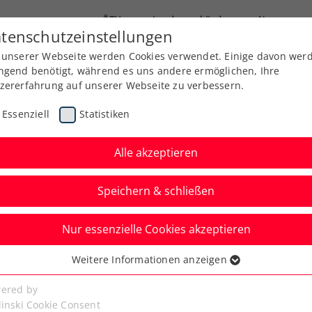
ÖTV
Landesverbände
News
tenschutzeinstellungen
 unserer Webseite werden Cookies verwendet. Einige davon wer
Ausbildung
Services
Über uns
Kreise
ngend benötigt, während es uns andere ermöglichen, Ihre
zererfahrung auf unserer Webseite zu verbessern.
Essenziell
Statistiken
Alle akzeptieren
Speichern & schließen
Verbands-Info
Nur essenzielle Cookies akzeptieren
er und Ofner im
Weitere Informationen anzeigen
ssenziell
RIER TV SPORT Talk
senzielle Cookies werden für grundlegende Funktionen der
ered by
bseite benötigt. Dadurch ist gewährleistet, dass die Webseite
linski Cookie Consent