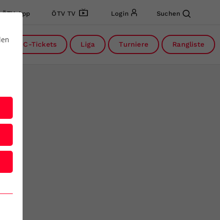
ÖTV App
ÖTV TV
Login
Suchen
den
DC-Tickets
Liga
Turniere
Rangliste