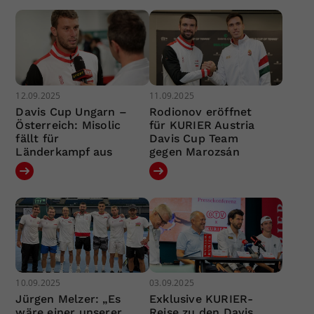
12.09.2025
11.09.2025
Davis Cup Ungarn –
Rodionov eröffnet
Österreich: Misolic
für KURIER Austria
fällt für
Davis Cup Team
Länderkampf aus
gegen Marozsán
10.09.2025
03.09.2025
Jürgen Melzer: „Es
Exklusive KURIER-
wäre einer unserer
Reise zu den Davis