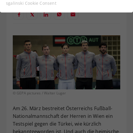
Funktionen der Webseite benötigt. Dadurch ist
sgalinski Cookie Consent
gewährleistet, dass die Webseite einwandfrei
funktioniert.
Cookie-Informationen anzeigen
Name
cookie_optin
Anbieter
Statistiken
Laufzeit
1 Jahr
Dieses Cookie wird verwendet, um
Zweck
Ihre Cookie-Einstellungen für diese
Website zu speichern.
© GEPA pictures / Walter Luger
Name
SgCookieOptin.lastPreferences
Am 26. März bestreitet Österreichs Fußball-
Anbieter
Nationalmannschaft der Herren in Wien ein
Testspiel gegen die Türkei, wie kürzlich
Laufzeit
1 Jahr
bekanntgeworden ist. Und auch die heimische