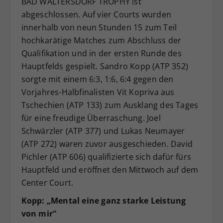
BAD WALTERSDORF TROPHY ist
Dieser Wert speichert Ihre Consent-
abgeschlossen. Auf vier Courts wurden
Einstellungen. Unter anderem eine
innerhalb von neun Stunden 15 zum Teil
zufällig generierte ID, für die
hochkarätige Matches zum Abschluss der
Zweck
historische Speicherung Ihrer
Qualifikation und in der ersten Runde des
vorgenommen Einstellungen, falls der
Hauptfelds gespielt. Sandro Kopp (ATP 352)
Webseiten-Betreiber dies eingestellt
hat.
sorgte mit einem 6:3, 1:6, 6:4 gegen den
Vorjahres-Halbfinalisten Vit Kopriva aus
Tschechien (ATP 133) zum Ausklang des Tages
für eine freudige Überraschung. Joel
Schwärzler (ATP 377) und Lukas Neumayer
(ATP 272) waren zuvor ausgeschieden. David
Pichler (ATP 606) qualifizierte sich dafür fürs
Hauptfeld und eröffnet den Mittwoch auf dem
Center Court.
Kopp: „Mental eine ganz starke Leistung
von mir“