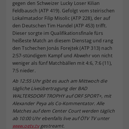
gegen den Schweizer Lucky Loser Kilian
Feldbausch (ATP 419). Gefolgt vom steirischen
Lokalmatador Filip Misolic (ATP 228), der auf
den Deutschen Tim Handel (ATP 453) trifft.
Dieser sorgte im Qualifikationsfinale fürs
heißeste Match an diesem Dienstag und rang
den Tschechen Jonás Forejtek (ATP 313) nach
2:57-stündigem Kampf und Abwehr von nicht
weniger als fünf Matchbällen mit 4:6, 7:6 (11),
7:5 nieder.
Ab 12:55 Uhr gibt es auch am Mittwoch die
tägliche Liveübertragung der BAD
WALTERSDORF TROPHY auf ORF SPORT+, mit
Alexander Peya als Co-Kommentator. Alle
Matches auf dem Center Court werden täglich
ab 10:00 Uhr ebenfalls live auf ÖTV TV unter
www.oetv.tv
gestreamt.