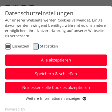
Zurück zur Newsübersicht
Datenschutzeinstellungen
Niederösterreichischer Tennisverband
Auf unserer Webseite werden Cookies verwendet. Einige
davon werden zwingend benötigt, während es uns andere
ermöglichen, Ihre Nutzererfahrung auf unserer Webseite
zu verbessern.
Turniere
ATP
Essenziell
Statistiken
BAD WALTERSDORF
TROPHY: Kopp kickt
Alle akzeptieren
Vorjahres-Halbfinalist
Speichern & schließen
raus
Nur essenzielle Cookies akzeptieren
Joel Schwärzler und Lukas Neumayer sind
beim ATP-Challenger in der Steiermark
Weitere Informationen anzeigen
Essenziell
hingegen ausgeschieden.
Essenzielle Cookies werden für grundlegende
Powered by