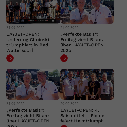
21.09.2025
21.09.2025
LAYJET-OPEN:
„Perfekte Basis“:
Underdog Choinski
Freitag zieht Bilanz
triumphiert in Bad
über LAYJET-OPEN
Waltersdorf
2025
21.09.2025
20.09.2025
„Perfekte Basis“:
LAYJET-OPEN: 4.
Freitag zieht Bilanz
Saisontitel – Pichler
über LAYJET-OPEN
feiert Heimtriumph
2025