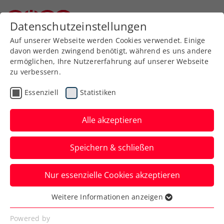
Zurück zur Newsübersicht
Datenschutzeinstellungen
Niederösterreichischer Tennisverband
Auf unserer Webseite werden Cookies verwendet. Einige
davon werden zwingend benötigt, während es uns andere
ermöglichen, Ihre Nutzererfahrung auf unserer Webseite
zu verbessern.
Davis Cup
Essenziell
Statistiken
Jürgen Melzer: „Wir
müssen beim gesamten
Alle akzeptieren
japanischen Team
Speichern & schließen
aufpassen“
Nur essenzielle Cookies akzeptieren
Das KURIER Austria Davis Cup Team muss
sich warm anziehen – vor allem aber
Weitere Informationen anzeigen
Essenziell
auch wegen einer kalten Halle.
Essenzielle Cookies werden für grundlegende
Powered by