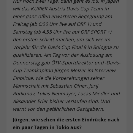
Nur noch zwei Tage, dann geht es los. In Japan
Dieser Wert speichert Ihre Consent-
will das KURIER Austria Davis Cup Team in
Einstellungen. Unter anderem eine
einer ganz offen erwarteten Begegnung am
zufällig generierte ID, für die
Freitag (ab 6:00 Uhr live auf ORF 1) und
Zweck
historische Speicherung Ihrer
Samstag (ab 4:55 Uhr live auf ORF SPORT +)
vorgenommen Einstellungen, falls der
den ersten Schritt machen, um sich wie im
Webseiten-Betreiber dies eingestellt
hat.
Vorjahr für die Davis Cup Final 8 in Bologna zu
qualifizieren. Am Tag vor der Auslosung am
Donnerstag gab ÖTV-Sportdirektor und -Davis-
Cup-Teamkapitän Jürgen Melzer im Interview
Einblicke, wie die Vorbereitungen seiner
Mannschaft mit Sebastian Ofner, Jurij
Rodionov, Lukas Neumayer, Lucas Miedler und
Alexander Erler bisher verlaufen sind. Und
warnt vor den gefährlichen Gastgebern.
Jürgen, wie sehen die ersten Eindrücke nach
ein paar Tagen in Tokio aus?