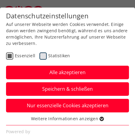
Zurück zur Newsübersicht
Datenschutzeinstellungen
Niederösterreichischer Tennisverband
Auf unserer Webseite werden Cookies verwendet. Einige
davon werden zwingend benötigt, während es uns andere
ermöglichen, Ihre Nutzererfahrung auf unserer Webseite
zu verbessern.
Rollstuhltennis
Allgemeine Klasse
Essenziell
Statistiken
Turniere
Alle akzeptieren
Daviscupper, Grabher &
Speichern & schließen
Co.: Staransturm bei
win2day ÖTV-
Nur essenzielle Cookies akzeptieren
Staatsmeisterschaften
Weitere Informationen anzeigen
Essenziell
Jurij Rodionov, Filip Misolic, der zweifache
Essenzielle Cookies werden für grundlegende
Powered by