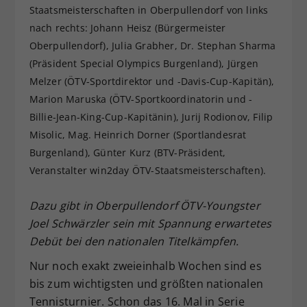
Staatsmeisterschaften in Oberpullendorf von links
Dieser Wert speichert Ihre Consent-
nach rechts: Johann Heisz (Bürgermeister
Einstellungen. Unter anderem eine
Oberpullendorf), Julia Grabher, Dr. Stephan Sharma
zufällig generierte ID, für die
Zweck
historische Speicherung Ihrer
(Präsident Special Olympics Burgenland), Jürgen
vorgenommen Einstellungen, falls der
Melzer (ÖTV-Sportdirektor und -Davis-Cup-Kapitän),
Webseiten-Betreiber dies eingestellt
Marion Maruska (ÖTV-Sportkoordinatorin und -
hat.
Billie-Jean-King-Cup-Kapitänin), Jurij Rodionov, Filip
Misolic, Mag. Heinrich Dorner (Sportlandesrat
Burgenland), Günter Kurz (BTV-Präsident,
Veranstalter win2day ÖTV-Staatsmeisterschaften).
Dazu gibt in Oberpullendorf ÖTV-Youngster
Joel Schwärzler sein mit Spannung erwartetes
Debüt bei den nationalen Titelkämpfen.
Nur noch exakt zweieinhalb Wochen sind es
bis zum wichtigsten und größten nationalen
Tennisturnier. Schon das 16. Mal in Serie