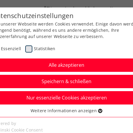
ÖTV
Landesverbände
News
tenschutzeinstellungen
 unserer Webseite werden Cookies verwendet. Einige davon wer
Ausbildung
Services
Über uns
Kreise
ngend benötigt, während es uns andere ermöglichen, Ihre
zererfahrung auf unserer Webseite zu verbessern.
Essenziell
Statistiken
Alle akzeptieren
Speichern & schließen
ITF
Nur essenzielle Cookies akzeptieren
r Montemar: Neumayer
Weitere Informationen anzeigen
ssenziell
gestoppt
senzielle Cookies werden für grundlegende Funktionen der
ered by
bseite benötigt. Dadurch ist gewährleistet, dass die Webseite
linski Cookie Consent