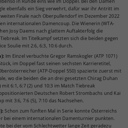
t ebenso in Runde eins wie im Doppel. Bei den Damen
le ebenfalls ein Sieg verwehrt, dafür war ihr Antritt im
 zweiten Finale nach Oberpullendorf im Dezember 2022
rsten internationalen Damencoup. Die Wienerin (WTA-
hen Josy Daems nach glattem Auftakterfolg die
Tiebreak. Im Titelkampf setzten sich die beiden gegen
ce Soulie mit 2:6, 6:3, 10:6 durch.
):
Im Einzel verbuchte Gregor Ramskogler (ATP 1071)
Stück, im Doppel fast seinen sechsten Karrieretitel,
 Oberösterreicher (ATP-Doppel 550) spazierte zuerst mit
ale, wo die beiden die an drei gesetzten Chirag Duhan
) mit 6:1, 6:7 (2) und 10:3 im Match Tiebreak
oppositionierten Deutschen Robert Strombachs und Kai
 mit 3:6, 7:6 (5), 7:10 das Nachsehen.
):
Schon zum fünften Mal in Serie konnte Österreichs
er bei einem internationalen Damenturnier punkten.
ete bei der vom Schlechtwetter lange Zeit geradezu