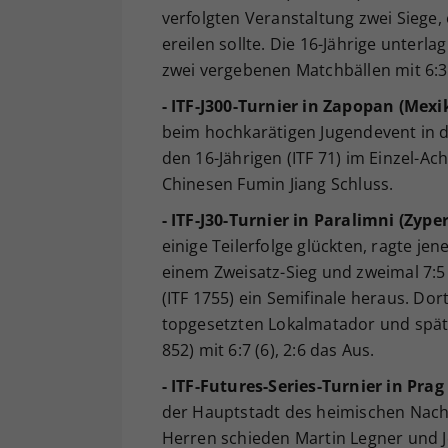
verfolgten Veranstaltung zwei Siege, 
ereilen sollte. Die 16-Jährige unterl
zwei vergebenen Matchbällen mit 6:3, 3
- ITF-J300-Turnier in Zapopan (Mexi
beim hochkarätigen Jugendevent in de
den 16-Jährigen (ITF 71) im Einzel-Ac
Chinesen Fumin Jiang Schluss.
- ITF-J30-Turnier in Paralimni (Zyper
einige Teilerfolge glückten, ragte j
einem Zweisatz-Sieg und zweimal 7:5
(ITF 1755) ein Semifinale heraus. Dor
topgesetzten Lokalmatador und spät
852) mit 6:7 (6), 2:6 das Aus.
- ITF-Futures-Series-Turnier in Prag
der Hauptstadt des heimischen Nachb
Herren schieden Martin Legner und Jo