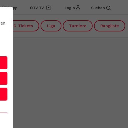
ÖTV App
ÖTV TV
Login
Suchen
den
DC-Tickets
Liga
Turniere
Rangliste