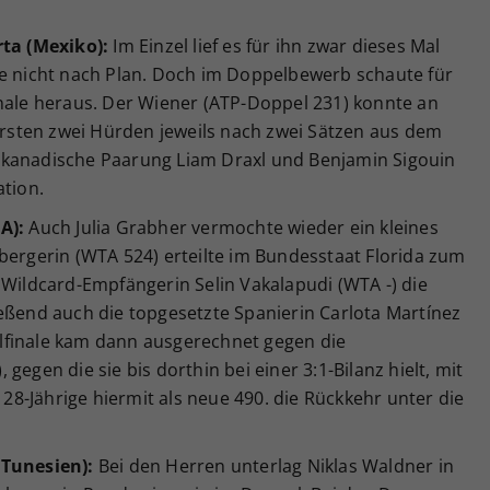
rta (Mexiko):
Im Einzel lief es für ihn zwar dieses Mal
ge nicht nach Plan. Doch im Doppelbewerb schaute für
inale heraus. Der Wiener (ATP-Doppel 231) konnte an
 ersten zwei Hürden jeweils nach zwei Sätzen aus dem
 kanadische Paarung Liam Draxl und Benjamin Sigouin
ation.
A):
Auch Julia Grabher vermochte wieder ein kleines
bergerin (WTA 524) erteilte im Bundesstaat Florida zum
 Wildcard-Empfängerin Selin Vakalapudi (WTA -) die
eßend auch die topgesetzte Spanierin Carlota Martínez
telfinale kam dann ausgerechnet gegen die
gegen die sie bis dorthin bei einer 3:1-Bilanz hielt, mit
e 28-Jährige hiermit als neue 490. die Rückkehr unter die
(Tunesien):
Bei den Herren unterlag Niklas Waldner in