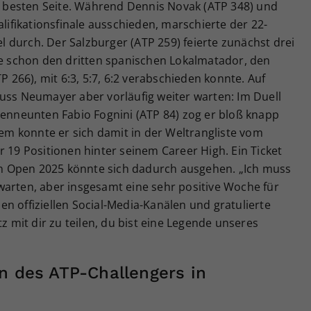
besten Seite. Während Dennis Novak (ATP 348) und
alifikationsfinale ausschieden, marschierte der 22-
iel durch. Der Salzburger (ATP 259) feierte zunächst drei
le schon den dritten spanischen Lokalmatador, den
P 266), mit 6:3, 5:7, 6:2 verabschieden konnte. Auf
uss Neumayer aber vorläufig weiter warten: Im Duell
tenneunten Fabio Fognini (ATP 84) zog er bloß knapp
dem konnte er sich damit in der Weltrangliste vom
r 19 Positionen hinter seinem Career High. Ein Ticket
ian Open 2025 könnte sich dadurch ausgehen. „Ich muss
warten, aber insgesamt eine sehr positive Woche für
n offiziellen Social-Media-Kanälen und gratulierte
tz mit dir zu teilen, du bist eine Legende unseres
n des ATP-Challengers in