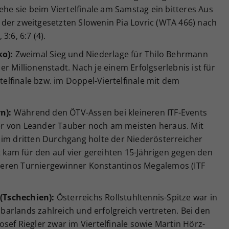
ehe sie beim Viertelfinale am Samstag ein bitteres Aus
ag der zweitgesetzten Slowenin Pia Lovric (WTA 466) nach
:6, 6:7 (4).
ko):
Zweimal Sieg und Niederlage für Thilo Behrmann
r Millionenstadt. Nach je einem Erfolgserlebnis ist für
htelfinale bzw. im Doppel-Viertelfinale mit dem
n):
Während den ÖTV-Assen bei kleineren ITF-Events
ener von Leander Tauber noch am meisten heraus. Mit
 im dritten Durchgang holte der Niederösterreicher
t kam für den auf vier gereihten 15-Jährigen gegen den
eren Turniergewinner Konstantinos Megalemos (ITF
 (Tschechien):
Österreichs Rollstuhltennis-Spitze war in
arlands zahlreich und erfolgreich vertreten. Bei den
sef Riegler zwar im Viertelfinale sowie Martin Hörz-