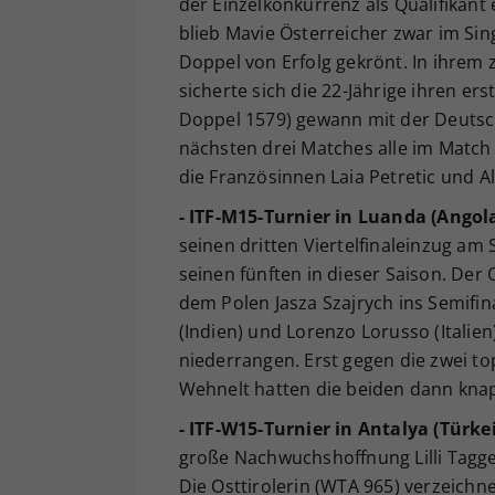
der Einzelkonkurrenz als Qualifikan
blieb Mavie Österreicher zwar im Sing
Doppel von Erfolg gekrönt. In ihrem
sicherte sich die 22-Jährige ihren e
Doppel 1579) gewann mit der Deutsc
nächsten drei Matches alle im Match 
die Französinnen Laia Petretic und Ali
- ITF-M15-Turnier in Luanda (Angola
seinen dritten Viertelfinaleinzug am 
seinen fünften in dieser Saison. Der
dem Polen Jasza Szajrych ins Semifin
(Indien) und Lorenzo Lorusso (Italien
niederrangen. Erst gegen die zwei t
Wehnelt hatten die beiden dann knapp
- ITF-W15-Turnier in Antalya (Türkei
große Nachwuchshoffnung Lilli Tagg
Die Osttirolerin (WTA 965) verzeichn