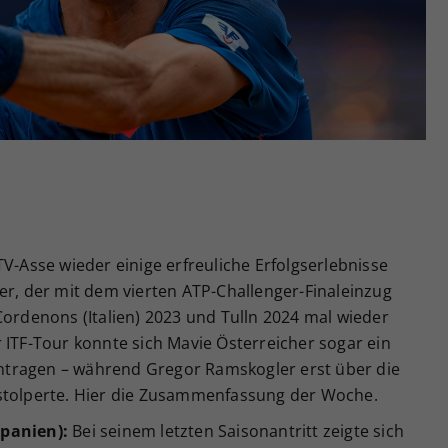
Zweck
generierte ID, für die historische Speicherung
Ihrer vorgenommen Einstellungen, falls der
Webseiten-Betreiber dies eingestellt hat.
TV-Asse wieder einige erfreuliche Erfolgserlebnisse
er, der mit dem vierten ATP-Challenger-Finaleinzug
Cordenons (Italien) 2023 und Tulln 2024 mal wieder
 ITF-Tour konnte sich Mavie Österreicher sogar ein
eintragen – während Gregor Ramskogler erst über die
 stolperte. Hier die Zusammenfassung der Woche.
Spanien):
Bei seinem letzten Saisonantritt zeigte sich