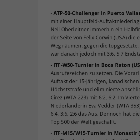
- ATP-50-Challenger in Puerto Valla
mit einer Hauptfeld-Auftaktniederla
Neil Oberleitner immerhin ein Halbf
der Seite von Felix Corwin (USA) die
Weg räumen, gegen die topgesetzte,
war danach jedoch mit 3:6, 5:7 Endst
- ITF-W50-Turnier in Boca Raton (US
Ausrufezeichen zu setzen. Die Vorarl
Auftakt der 15-jährigen, kanadischen
Höchststrafe und eliminierte anschli
Círez (WTA 223) mit 6:2, 6:2. Im Vier
Niederländerin Eva Vedder (WTA 353), 
6:4, 3:6, 2:6 das Aus. Dennoch hat di
Top 500 der Welt geschafft.
- ITF-M15/W15-Turnier in Monastir 