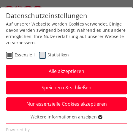
Zurück zur Newsübersicht
Datenschutzeinstellungen
Niederösterreichischer Tennisverband
Auf unserer Webseite werden Cookies verwendet. Einige
davon werden zwingend benötigt, während es uns andere
ermöglichen, Ihre Nutzererfahrung auf unserer Webseite
zu verbessern.
Turniere
ATP
Essenziell
Statistiken
NÖ Open powered by
EVN: Die Welt zu Gast in
Alle akzeptieren
der Gartenstadt
Speichern & schließen
Der ATP-Challenger in Tulln bietet ein
Nur essenzielle Cookies akzeptieren
multinationales Starterfeld – und eine
Phalanx an Österreichern.
Weitere Informationen anzeigen
Essenziell
Verfasst von: Presseaussendung / Redaktion, 13.08.2025
Essenzielle Cookies werden für grundlegende
Powered by