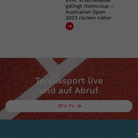
EVN: Erler/Miedler
gelingt Heimcoup –
Australian Open
2023 rücken näher
Tennissport live
und auf Abruf
ÖTV TV