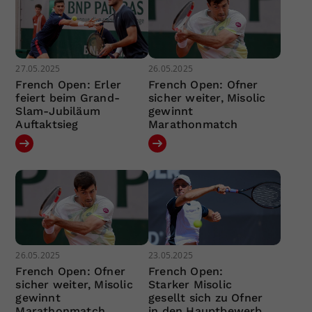
27.05.2025
26.05.2025
French Open: Erler
French Open: Ofner
feiert beim Grand-
sicher weiter, Misolic
Slam-Jubiläum
gewinnt
Auftaktsieg
Marathonmatch
26.05.2025
23.05.2025
French Open: Ofner
French Open:
sicher weiter, Misolic
Starker Misolic
gewinnt
gesellt sich zu Ofner
Marathonmatch
in den Hauptbewerb