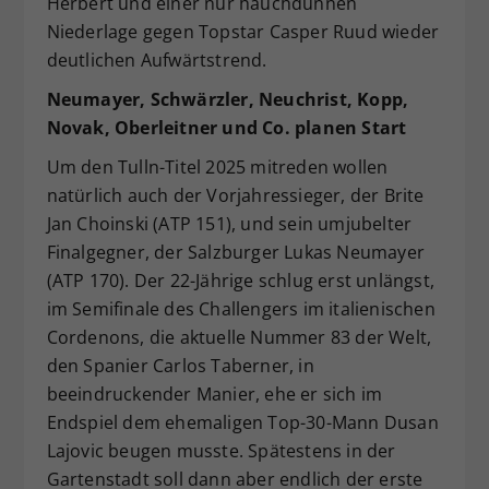
Herbert und einer nur hauchdünnen
Niederlage gegen Topstar Casper Ruud wieder
deutlichen Aufwärtstrend.
Neumayer, Schwärzler, Neuchrist, Kopp,
Novak, Oberleitner und Co. planen Start
Um den Tulln-Titel 2025 mitreden wollen
natürlich auch der Vorjahressieger, der Brite
Jan Choinski (ATP 151), und sein umjubelter
Finalgegner, der Salzburger Lukas Neumayer
(ATP 170). Der 22-Jährige schlug erst unlängst,
im Semifinale des Challengers im italienischen
Cordenons, die aktuelle Nummer 83 der Welt,
den Spanier Carlos Taberner, in
beeindruckender Manier, ehe er sich im
Endspiel dem ehemaligen Top-30-Mann Dusan
Lajovic beugen musste. Spätestens in der
Gartenstadt soll dann aber endlich der erste