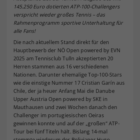
145.250 Euro dotierten ATP-100-Challengers
Dieser Wert speichert Ihre Consent-
verspricht wieder großes Tennis – das
Einstellungen. Unter anderem eine
zufällig generierte ID, für die
Rahmenprogramm sportive Unterhaltung für
Zweck
historische Speicherung Ihrer
alle Fans!
vorgenommen Einstellungen, falls der
Die nach aktuellem Stand direkt für den
Webseiten-Betreiber dies eingestellt
hat.
Hauptbewerb der NÖ Open powered by EVN
2025 am Tennisclub Tulln akzeptierten 20
Herren stammen aus 16 verschiedenen
Nationen. Darunter ehemalige Top-100-Stars
wie die einstige Nummer 17 Cristian Garín aus
Chile, der ja heuer Anfang Mai die Danube
Upper Austria Open powered by SKE in
Mauthausen und zwei Wochen danach den
Challenger im portugiesischen Oeiras
gewinnen konnte und auf der „großen“ ATP-
Tour bei fünf Titeln hält. Bislang 14-mal
stemmte wiederum der Bolivianer Hugo