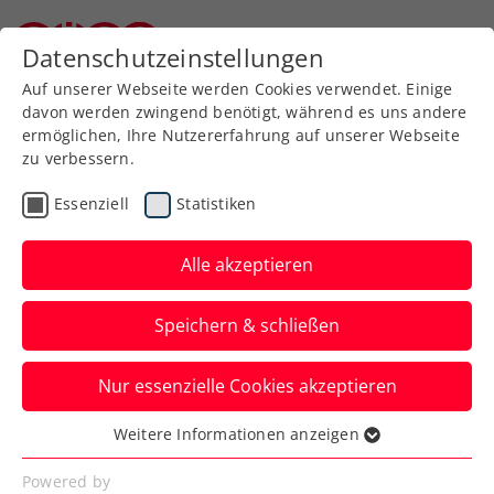
Zurück zur Newsübersicht
Datenschutzeinstellungen
Niederösterreichischer Tennisverband
Auf unserer Webseite werden Cookies verwendet. Einige
davon werden zwingend benötigt, während es uns andere
ermöglichen, Ihre Nutzererfahrung auf unserer Webseite
zu verbessern.
Turniere
ATP
Essenziell
Statistiken
NÖ Open powered by
EVN: 5 Jahre
Alle akzeptieren
Spitzentennis in
Speichern & schließen
Niederösterreich
Nur essenzielle Cookies akzeptieren
Der Kartenvorverkauf zum ATP-100-
Challenger beim TC Tulln ist mittlerweile
Weitere Informationen anzeigen
Essenziell
im Gang.
Essenzielle Cookies werden für grundlegende
Powered by