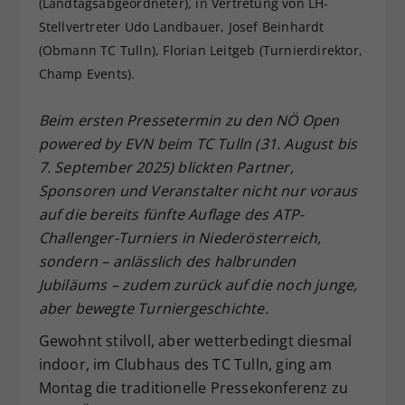
(Landtagsabgeordneter), in Vertretung von LH-
Dieser Wert speichert Ihre Consent-
Stellvertreter Udo Landbauer, Josef Beinhardt
Einstellungen. Unter anderem eine
(Obmann TC Tulln), Florian Leitgeb (Turnierdirektor,
zufällig generierte ID, für die
Champ Events).
Zweck
historische Speicherung Ihrer
vorgenommen Einstellungen, falls der
Beim ersten Pressetermin zu den NÖ Open
Webseiten-Betreiber dies eingestellt
hat.
powered by EVN beim TC Tulln (31. August bis
7. September 2025) blickten Partner,
Sponsoren und Veranstalter nicht nur voraus
auf die bereits fünfte Auflage des ATP-
Challenger-Turniers in Niederösterreich,
sondern – anlässlich des halbrunden
Jubiläums – zudem zurück auf die noch junge,
aber bewegte Turniergeschichte.
Gewohnt stilvoll, aber wetterbedingt diesmal
indoor, im Clubhaus des TC Tulln, ging am
Montag die traditionelle Pressekonferenz zu