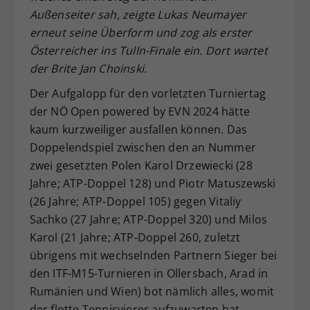
Außenseiter sah, zeigte Lukas Neumayer
Dieser Wert speichert Ihre Consent-
erneut seine Überform und zog als erster
Einstellungen. Unter anderem eine
zufällig generierte ID, für die
Österreicher ins Tulln-Finale ein. Dort wartet
Zweck
historische Speicherung Ihrer
der Brite Jan Choinski.
vorgenommen Einstellungen, falls der
Der Aufgalopp für den vorletzten Turniertag
Webseiten-Betreiber dies eingestellt
hat.
der NÖ Open powered by EVN 2024 hätte
kaum kurzweiliger ausfallen können. Das
Doppelendspiel zwischen den an Nummer
zwei gesetzten Polen Karol Drzewiecki (28
Jahre; ATP-Doppel 128) und Piotr Matuszewski
(26 Jahre; ATP-Doppel 105) gegen Vitaliy
Sachko (27 Jahre; ATP-Doppel 320) und Milos
Karol (21 Jahre; ATP-Doppel 260, zuletzt
übrigens mit wechselnden Partnern Sieger bei
den ITF-M15-Turnieren in Ollersbach, Arad in
Rumänien und Wien) bot nämlich alles, womit
der flotte Tennisvierer aufzuwarten hat.