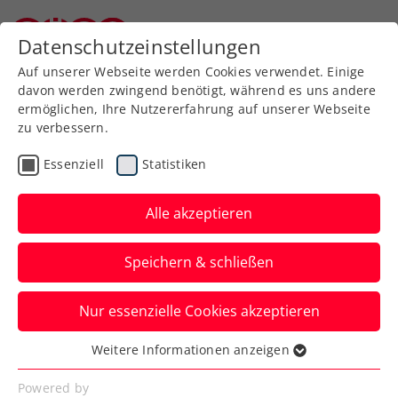
Zurück zur Newsübersicht
Datenschutzeinstellungen
Niederösterreichischer Tennisverband
Auf unserer Webseite werden Cookies verwendet. Einige
davon werden zwingend benötigt, während es uns andere
ermöglichen, Ihre Nutzererfahrung auf unserer Webseite
zu verbessern.
Turniere
ATP
Essenziell
Statistiken
NÖ Open powered by
EVN: Full House für
Alle akzeptieren
Austro-Finalist Neumayer
Speichern & schließen
Das ÖTV-Ass kämpft beim ATP-Challenger
Nur essenzielle Cookies akzeptieren
in Tulln am Sonntag um den Titel, live auf
ORF SPORT+ und ÖTV TV.
Weitere Informationen anzeigen
Essenziell
Verfasst von: Presseaussendung / Redaktion, 07.09.2024
Essenzielle Cookies werden für grundlegende
Powered by