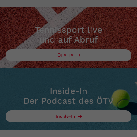
Tennissport live
und auf Abruf
ÖTV TV
Inside-In
Der Podcast des ÖTV
Inside-In