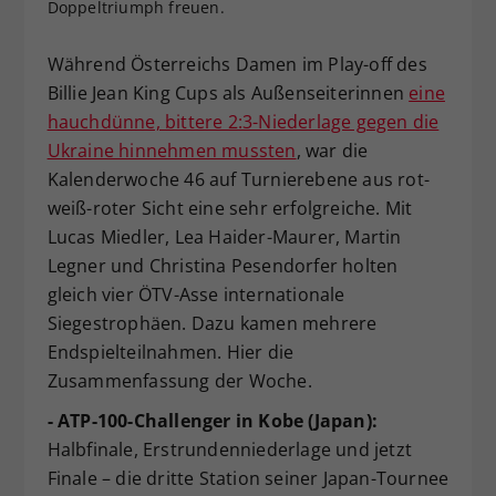
Doppeltriumph freuen.
Dieser Wert speichert Ihre Consent-
Einstellungen. Unter anderem eine
Während Österreichs Damen im Play-off des
zufällig generierte ID, für die
Billie Jean King Cups als Außenseiterinnen
eine
Zweck
historische Speicherung Ihrer
hauchdünne, bittere 2:3-Niederlage gegen die
vorgenommen Einstellungen, falls der
Webseiten-Betreiber dies eingestellt
Ukraine hinnehmen mussten
, war die
hat.
Kalenderwoche 46 auf Turnierebene aus rot-
weiß-roter Sicht eine sehr erfolgreiche. Mit
Lucas Miedler, Lea Haider-Maurer, Martin
Legner und Christina Pesendorfer holten
gleich vier ÖTV-Asse internationale
Siegestrophäen. Dazu kamen mehrere
Endspielteilnahmen. Hier die
Zusammenfassung der Woche.
- ATP-100-Challenger in Kobe (Japan):
Halbfinale, Erstrundenniederlage und jetzt
Finale – die dritte Station seiner Japan-Tournee