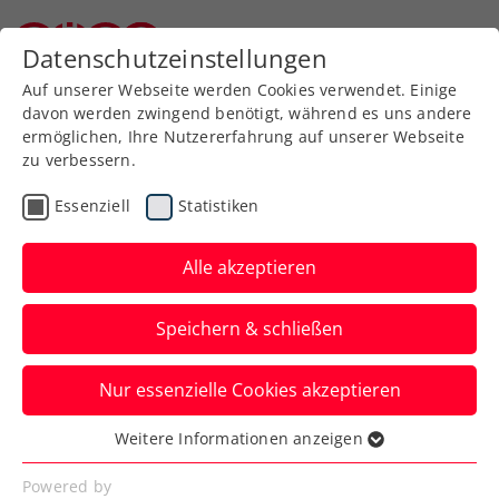
Zurück zur Newsübersicht
Datenschutzeinstellungen
Niederösterreichischer Tennisverband
Auf unserer Webseite werden Cookies verwendet. Einige
davon werden zwingend benötigt, während es uns andere
ermöglichen, Ihre Nutzererfahrung auf unserer Webseite
zu verbessern.
Rollstuhltennis
Inklusion
Turniere
Essenziell
Statistiken
Kids & Jugend
ATP
ITF
Alle akzeptieren
Miedler, Haider-Maurer,
Speichern & schließen
Legner und Pesendorfer
verzeichnen Titelgewinne
Nur essenzielle Cookies akzeptieren
Doch auch Jurij Rodionov, David Pichler,
Weitere Informationen anzeigen
Essenziell
Alexander Gschiel und Luca Sageder
Essenzielle Cookies werden für grundlegende
Powered by
überzeugen international.