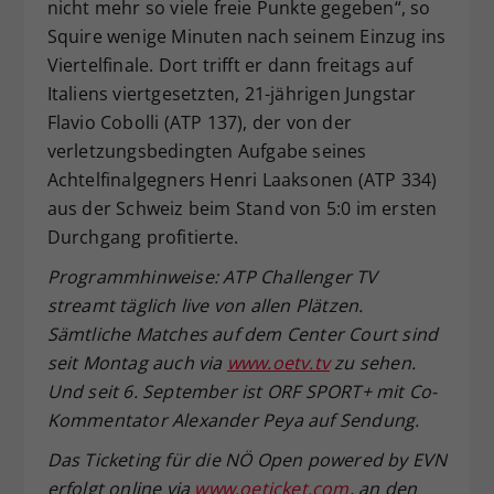
nicht mehr so viele freie Punkte gegeben“, so
Squire wenige Minuten nach seinem Einzug ins
Viertelfinale. Dort trifft er dann freitags auf
Italiens viertgesetzten, 21-jährigen Jungstar
Flavio Cobolli (ATP 137), der von der
verletzungsbedingten Aufgabe seines
Achtelfinalgegners Henri Laaksonen (ATP 334)
aus der Schweiz beim Stand von 5:0 im ersten
Durchgang profitierte.
Programmhinweise: ATP Challenger TV
streamt täglich live von allen Plätzen.
Sämtliche Matches auf dem Center Court sind
seit Montag auch via
www.oetv.tv
zu sehen.
Und seit 6. September ist ORF SPORT+ mit Co-
Kommentator Alexander Peya auf Sendung.
Das Ticketing für die NÖ Open powered by EVN
erfolgt online via
www.oeticket.com
, an den