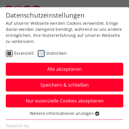
Zurück zur Newsübersicht
Datenschutzeinstellungen
Niederösterreichischer Tennisverband
Auf unserer Webseite werden Cookies verwendet. Einige
davon werden zwingend benötigt, während es uns andere
ermöglichen, Ihre Nutzererfahrung auf unserer Webseite
zu verbessern.
Turniere
ATP
Essenziell
Statistiken
NÖ Open powered by
EVN: Dreisatz-Dramen in
Alle akzeptieren
Rot-weiß-rot
Speichern & schließen
Für Jurij Rodionov und Lucas Miedler
Nur essenzielle Cookies akzeptieren
kommt beim ATP-Challenger in Tulln
jeweils knapp das Aus im Achtelfinale.
Weitere Informationen anzeigen
Essenziell
Verfasst von: Presseaussendung / Redaktion, 06.09.2023
Essenzielle Cookies werden für grundlegende
Powered by