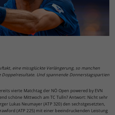
Zweck
generierte ID, für die historische Speicherung
Ihrer vorgenommen Einstellungen, falls der
Webseiten-Betreiber dies eingestellt hat.
ftakt, eine missglückte Verlängerung, so manchen
che Doppelresultate. Und spannende Donnerstagspartien
bereits vierte Matchtag der NÖ Open powered by EVN
end schöne Mittwoch am TC Tulln? Antwort: Nicht sehr
burger Lukas Neumayer (ATP 320) den sechstgesetzten,
Crawford (ATP 225) mit einer beeindruckenden Leistung