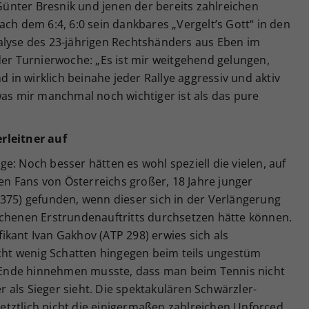
nter Bresnik und jenen der bereits zahlreichen
ach dem 6:4, 6:0 sein dankbares „Vergelt’s Gott“ in den
alyse des 23-jährigen Rechtshänders aus Eben im
der Turnierwoche: „Es ist mir weitgehend gelungen,
in wirklich beinahe jeder Rallye aggressiv und aktiv
was mir manchmal noch wichtiger ist als das pure
rleitner auf
e: Noch besser hätten es wohl speziell die vielen, auf
 Fans von Österreichs großer, 18 Jahre junger
 375) gefunden, wenn dieser sich in der Verlängerung
ochenen Erstrundenauftritts durchsetzen hätte können.
ifikant Ivan Gakhov (ATP 298) erwies sich als
icht wenig Schatten hingegen beim teils ungestüm
Ende hinnehmen musste, dass man beim Tennis nicht
als Sieger sieht. Die spektakulären Schwärzler-
 letztlich nicht die einigermaßen zahlreichen Unforced