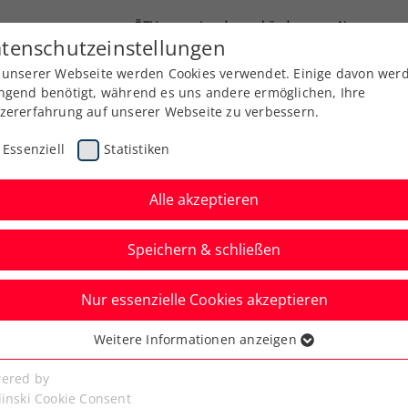
ÖTV
Landesverbände
News
tenschutzeinstellungen
 unserer Webseite werden Cookies verwendet. Einige davon wer
Ausbildung
Services
Über uns
Kreise
ngend benötigt, während es uns andere ermöglichen, Ihre
zererfahrung auf unserer Webseite zu verbessern.
Essenziell
Statistiken
Alle akzeptieren
Speichern & schließen
Nur essenzielle Cookies akzeptieren
ed by EVN: Neumayer
Weitere Informationen anzeigen
ssenziell
lrennen
senzielle Cookies werden für grundlegende Funktionen der
ered by
bseite benötigt. Dadurch ist gewährleistet, dass die Webseite
linski Cookie Consent