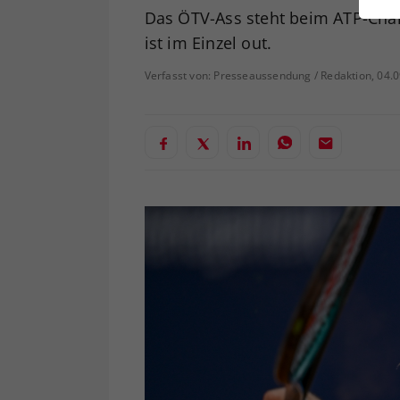
ei
Das ÖTV-Ass steht beim ATP-Challe
ist im Einzel out.
Verfasst von: Presseaussendung / Redaktion, 04.
S