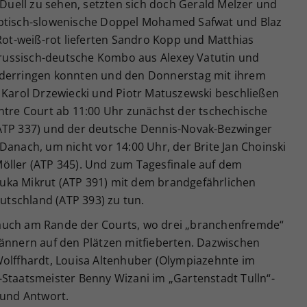
s Duell zu sehen, setzten sich doch Gerald Melzer und
yptisch-slowenische Doppel Mohamed Safwat und Blaz
 Rot-weiß-rot lieferten Sandro Kopp und Matthias
e russisch-deutsche Kombo aus Alexey Vatutin und
 niederringen konnten und den Donnerstag mit ihrem
n Karol Drzewiecki und Piotr Matuszewski beschließen
entre Court ab 11:00 Uhr zunächst der tschechische
(ATP 337) und der deutsche Dennis-Novak-Bezwinger
Danach, um nicht vor 14:00 Uhr, der Brite Jan Choinski
öller (ATP 345). Und zum Tagesfinale auf dem
uka Mikrut (ATP 391) mit dem brandgefährlichen
tschland (ATP 393) zu tun.
auch am Rande der Courts, wo drei „branchenfremde“
männern auf den Plätzen mitfieberten. Dazwischen
Wolffhardt, Louisa Altenhuber (Olympiazehnte im
-Staatsmeister Benny Wizani im „Gartenstadt Tulln“-
 und Antwort.