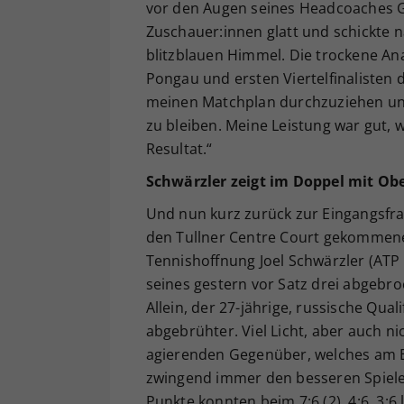
vor den Augen seines Headcoaches Gü
Zuschauer:innen glatt und schickte n
blitzblauen Himmel. Die trockene An
Pongau und ersten Viertelfinalisten 
meinen Matchplan durchzuziehen und 
zu bleiben. Meine Leistung war gut, 
Resultat.“
Schwärzler zeigt im Doppel mit Obe
Und nun kurz zurück zur Eingangsfrag
den Tullner Centre Court gekommenen
Tennishoffnung Joel Schwärzler (ATP
seines gestern vor Satz drei abgebr
Allein, der 27-jährige, russische Qual
abgebrühter. Viel Licht, aber auch n
agierenden Gegenüber, welches am 
zwingend immer den besseren Spieler 
Punkte konnten beim 7:6 (2), 4:6, 3:6