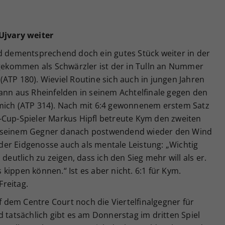
jvary weiter
nd dementsprechend doch ein gutes Stück weiter in der
ekommen als Schwärzler ist der in Tulln an Nummer
ATP 180). Wieviel Routine sich auch in jungen Jahren
ann aus Rheinfelden in seinem Achtelfinale gegen den
mich (ATP 314). Nach mit 6:4 gewonnenem erstem Satz
-Cup-Spieler Markus Hipfl betreute Kym den zweiten
r seinem Gegner danach postwendend wieder den Wind
er Eidgenosse auch als mentale Leistung: „Wichtig
deutlich zu zeigen, dass ich den Sieg mehr will als er.
kippen können.“ Ist es aber nicht. 6:1 für Kym.
reitag.
dem Centre Court noch die Viertelfinalgegner für
d tatsächlich gibt es am Donnerstag im dritten Spiel