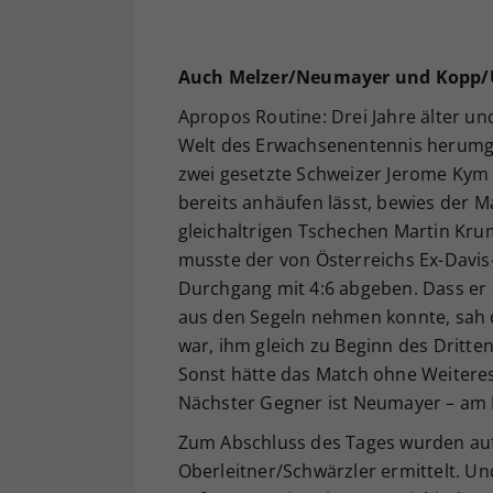
Auch Melzer/Neumayer und Kopp/U
Apropos Routine: Drei Jahre älter u
Welt des Erwachsenentennis herumg
zwei gesetzte Schweizer Jerome Kym (
bereits anhäufen lässt, bewies der M
gleichaltrigen Tschechen Martin Kru
musste der von Österreichs Ex-Davis
Durchgang mit 4:6 abgeben. Dass e
aus den Segeln nehmen konnte, sah d
war, ihm gleich zu Beginn des Dritten 
Sonst hätte das Match ohne Weiteres 
Nächster Gegner ist Neumayer – am F
Zum Abschluss des Tages wurden auf 
Oberleitner/Schwärzler ermittelt. Un