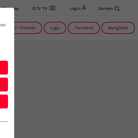
ÖTV App
ÖTV TV
Login
Suchen
den
DC-Tickets
Liga
Turniere
Rangliste