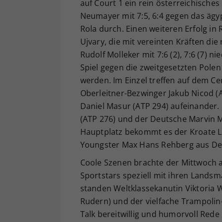
auf Court 1 ein rein österreichische
Neumayer mit 7:5, 6:4 gegen das äg
Rola durch. Einen weiteren Erfolg in
Ujvary, die mit vereinten Kräften di
Rudolf Molleker mit 7:6 (2), 7:6 (7)
Spiel gegen die zweitgesetzten Pole
werden. Im Einzel treffen auf dem C
Oberleitner-Bezwinger Jakub Nicod 
Daniel Masur (ATP 294) aufeinander. 
(ATP 276) und der Deutsche Marvin M
Hauptplatz bekommt es der Kroate L
Youngster Max Hans Rehberg aus Deu
Coole Szenen brachte der Mittwoch 
Sportstars speziell mit ihren Lands
standen Weltklassekanutin Viktoria 
Rudern) und der vielfache Trampolin
Talk bereitwillig und humorvoll Rede