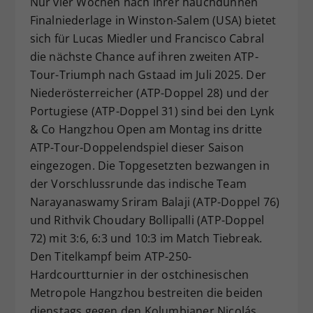
Nur vier Wochen nach ihrer hauchdünnen
Dieser Wert speichert Ihre Consent-
Finalniederlage in Winston-Salem (USA) bietet
Einstellungen. Unter anderem eine
sich für Lucas Miedler und Francisco Cabral
zufällig generierte ID, für die
die nächste Chance auf ihren zweiten ATP-
Zweck
historische Speicherung Ihrer
Tour-Triumph nach Gstaad im Juli 2025. Der
vorgenommen Einstellungen, falls der
Niederösterreicher (ATP-Doppel 28) und der
Webseiten-Betreiber dies eingestellt
hat.
Portugiese (ATP-Doppel 31) sind bei den Lynk
& Co Hangzhou Open am Montag ins dritte
ATP-Tour-Doppelendspiel dieser Saison
eingezogen. Die Topgesetzten bezwangen in
der Vorschlussrunde das indische Team
Narayanaswamy Sriram Balaji (ATP-Doppel 76)
und Rithvik Choudary Bollipalli (ATP-Doppel
72) mit 3:6, 6:3 und 10:3 im Match Tiebreak.
Den Titelkampf beim ATP-250-
Hardcourtturnier in der ostchinesischen
Metropole Hangzhou bestreiten die beiden
dienstags gegen den Kolumbianer Nicolás