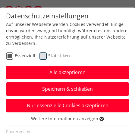
Zurück zur Newsübersicht
Datenschutzeinstellungen
Niederösterreichischer Tennisverband
Auf unserer Webseite werden Cookies verwendet. Einige
davon werden zwingend benötigt, während es uns andere
ermöglichen, Ihre Nutzererfahrung auf unserer Webseite
zu verbessern.
ATP
Turniere
Essenziell
Statistiken
Miedler greift in
Hangzhou nach 9.
Alle akzeptieren
Doppeltitel auf der ATP-
Speichern & schließen
Tour
Nur essenzielle Cookies akzeptieren
Das ÖTV-Ass steht in China mit
Standardpartner Francisco Cabral im
Weitere Informationen anzeigen
Essenziell
Endspiel der Doppelkonkurrenz.
Essenzielle Cookies werden für grundlegende
Powered by