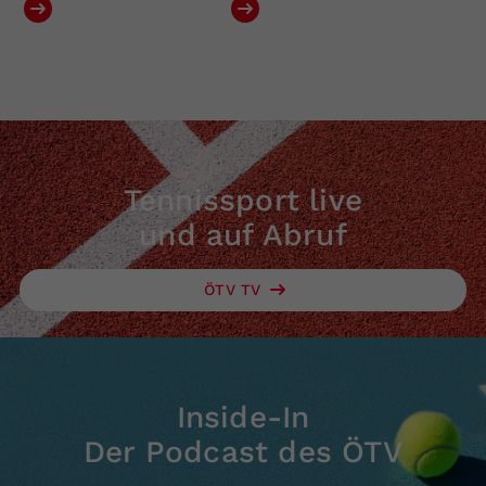
Tennissport live
und auf Abruf
ÖTV TV
Inside-In
Der Podcast des ÖTV