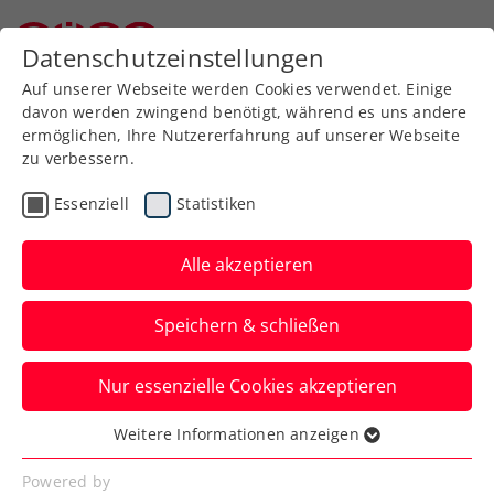
Zurück zur Newsübersicht
Datenschutzeinstellungen
Niederösterreichischer Tennisverband
Auf unserer Webseite werden Cookies verwendet. Einige
davon werden zwingend benötigt, während es uns andere
ermöglichen, Ihre Nutzererfahrung auf unserer Webseite
zu verbessern.
ITF
Turniere
Kids & Jugend
Essenziell
Statistiken
Australian Open:
Hauchdünne
Alle akzeptieren
Auftaktniederlage für
Speichern & schließen
Behrmann
Nur essenzielle Cookies akzeptieren
Die ÖTV-Nachwuchshoffnung verliert in
Melbourne in Runde eins erst im Tiebreak
Weitere Informationen anzeigen
Essenziell
des dritten Satzes.
Essenzielle Cookies werden für grundlegende
Powered by