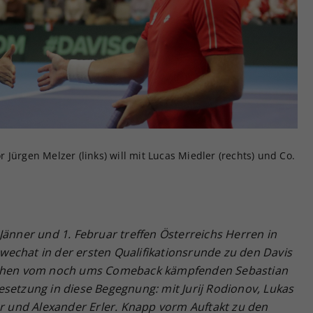
Zweck
generierte ID, für die historische Speicherung
Ihrer vorgenommen Einstellungen, falls der
Webseiten-Betreiber dies eingestellt hat.
Jürgen Melzer (links) will mit Lucas Miedler (rechts) und Co.
Jänner und 1. Februar treffen Österreichs Herren in
echat in der ersten Qualifikationsrunde zu den Davis
esehen vom noch ums Comeback kämpfenden Sebastian
setzung in diese Begegnung: mit Jurij Rodionov, Lukas
er und Alexander Erler. Knapp vorm Auftakt zu den