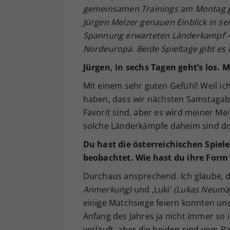
gemeinsamen Trainings am Montag gi
Jürgen Melzer genauen Einblick in s
Spannung erwarteten Länderkampf –
Nordeuropa. Beide Spieltage gibt es
Jürgen, in sechs Tagen geht’s los.
Mit einem sehr guten Gefühl! Weil ic
haben, dass wir nächsten Samstagaben
Favorit sind, aber es wird meiner M
solche Länderkämpfe daheim sind doc
Du hast die österreichischen Spiele
beobachtet. Wie hast du ihre Form 
Durchaus ansprechend. Ich glaube, das
Anmerkung)
und ‚Luki’
(Lukas Neuma
einige Matchsiege feiern konnten und
Anfang des Jahres ja nicht immer so 
verläuft, aber die beiden sind vom Ra