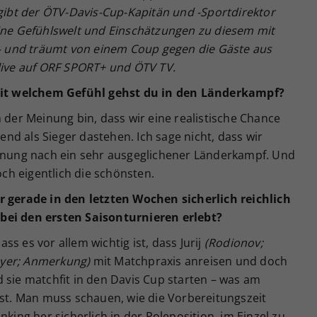
bt der ÖTV-Davis-Cup-Kapitän und -Sportdirektor
eine Gefühlswelt und Einschätzungen zu diesem mit
 und träumt von einem Coup gegen die Gäste aus
 live auf ORF SPORT+ und ÖTV TV.
 Mit welchem Gefühl gehst du in den Länderkampf?
h der Meinung bin, dass wir eine realistische Chance
d als Sieger dastehen. Ich sage nicht, dass wir
einung nach ein sehr ausgeglichener Länderkampf. Und
h eigentlich die schönsten.
r gerade in den letzten Wochen sicherlich reichlich
bei den ersten Saisonturnieren erlebt?
s es vor allem wichtig ist, dass Jurij
(Rodionov;
yer; Anmerkung)
mit Matchpraxis anreisen und doch
 sie matchfit in den Davis Cup starten – was am
ist. Man muss schauen, wie die Vorbereitungszeit
nking her sicherlich in der Poleposition, im Einzel zu