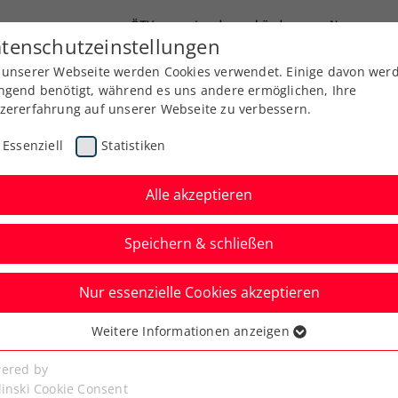
ÖTV
Landesverbände
News
tenschutzeinstellungen
 unserer Webseite werden Cookies verwendet. Einige davon wer
Ausbildung
Services
Über uns
Kreise
ngend benötigt, während es uns andere ermöglichen, Ihre
zererfahrung auf unserer Webseite zu verbessern.
Essenziell
Statistiken
Alle akzeptieren
Speichern & schließen
Nur essenzielle Cookies akzeptieren
aublich“: Melzer
Weitere Informationen anzeigen
ssenziell
vis-Cup-Coup gegen
senzielle Cookies werden für grundlegende Funktionen der
ered by
bseite benötigt. Dadurch ist gewährleistet, dass die Webseite
linski Cookie Consent