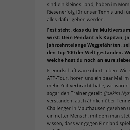
sind ein kleines Land, haben im Mome
Riesenerfolg für unser Tennis und fü
alles dafür geben werden.
Fest steht, dass du im Multiversu
wirst: Dein Pendant als Kapitän, Ja
jahrzehntelange Weggefährten, sei
den Top 100 der Welt gestanden. W
welche hast du noch an eure sieb
Freundschaft wäre übertrieben. Wir s
ATP-Tour, hören uns ein paar Mal im 
mehr Zeit verbracht habe, wir waren
sogar den Trainer geteilt
(Joakim Ny
verstanden, auch ähnlich über Tenni
Challenger in Mauthausen gesehen un
ein netter Mensch, mit dem man stets 
wissen, dass wir gegen Finnland spie