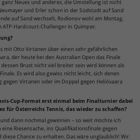
ganz Neues und anderes, die Umstellung ist nicht
 Neumayer und Erler schon in der Südstadt auf Sand
ende auf Sand wechselt, Rodionov wohl am Montag.
m ATP-Hardcourt-Challenger in Quimper.
rung?
s mit Otto Virtanen über einen sehr gefährlichen
aara, der heute bei den Australian Open das Finale
 dessen Brust nicht viel breiter sein wird können als
ale. Es wird also gewiss nicht leicht, sich denen
ieg gegen Virtanen oder im Doppel gegen Heliövaara
vis-Cup-Format erst einmal beim Finalturnier dabei
s für Österreichs Tennis, das wieder zu schaffen?
 und dann nochmal gewinnen – so weit möchte ich
 eine Riesensache, ins Qualifikationsfinale gegen
iese Chance zu erhalten. Das wäre unglaublich! Wir