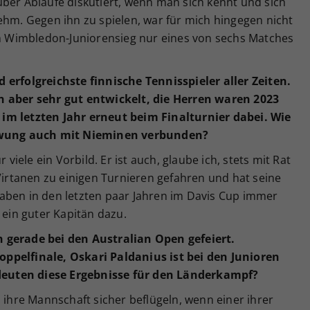
ber Abläufe diskutiert, wenn man sich kennt und sich
ehm. Gegen ihn zu spielen, war für mich hingegen nicht
 Wimbledon-Juniorensieg nur eines von sechs Matches
 erfolgreichste finnische Tennisspieler aller Zeiten.
n aber sehr gut entwickelt, die Herren waren 2023
im letzten Jahr erneut beim Finalturnier dabei. Wie
chwung auch mit Nieminen verbunden?
 viele ein Vorbild. Er ist auch, glaube ich, stets mit Rat
 Virtanen zu einigen Turnieren gefahren und hat seine
aben in den letzten paar Jahren im Davis Cup immer
 ein guter Kapitän dazu.
 gerade bei den Australian Open gefeiert.
ppelfinale, Oskari Paldanius ist bei den Junioren
euten diese Ergebnisse für den Länderkampf?
d ihre Mannschaft sicher beflügeln, wenn einer ihrer