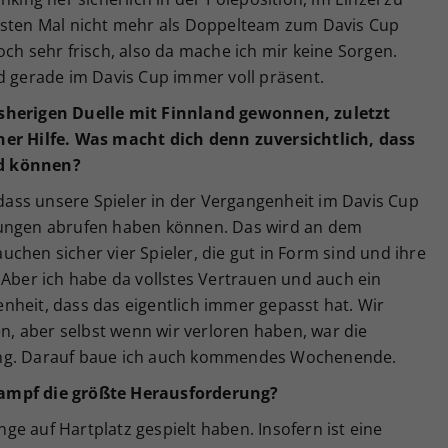
rsten Mal nicht mehr als Doppelteam zum Davis Cup
och sehr frisch, also da mache ich mir keine Sorgen.
d gerade im Davis Cup immer voll präsent.
isherigen Duelle mit Finnland gewonnen, zuletzt
ner Hilfe. Was macht dich denn zuversichtlich, dass
rd können?
, dass unsere Spieler in der Vergangenheit im Davis Cup
tungen abrufen haben können. Das wird an dem
chen sicher vier Spieler, die gut in Form sind und ihre
 Aber ich habe da vollstes Vertrauen und auch ein
nheit, dass das eigentlich immer gepasst hat. Wir
 aber selbst wenn wir verloren haben, war die
ung. Darauf baue ich auch kommendes Wochenende.
kampf die größte Herausforderung?
ange auf Hartplatz gespielt haben. Insofern ist eine