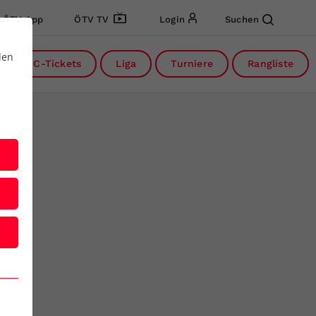
ÖTV App
ÖTV TV
Login
Suchen
den
DC-Tickets
Liga
Turniere
Rangliste