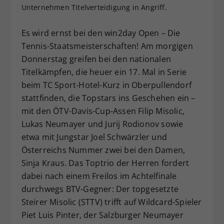
Unternehmen Titelverteidigung in Angriff.
Dieser Wert speichert Ihre Consent-
Einstellungen. Unter anderem eine
Es wird ernst bei den win2day Open – Die
zufällig generierte ID, für die
Zweck
historische Speicherung Ihrer
Tennis-Staatsmeisterschaften! Am morgigen
vorgenommen Einstellungen, falls der
Donnerstag greifen bei den nationalen
Webseiten-Betreiber dies eingestellt
Titelkämpfen, die heuer ein 17. Mal in Serie
hat.
beim TC Sport-Hotel-Kurz in Oberpullendorf
stattfinden, die Topstars ins Geschehen ein –
mit den ÖTV-Davis-Cup-Assen Filip Misolic,
Lukas Neumayer und Jurij Rodionov sowie
etwa mit Jungstar Joel Schwärzler und
Österreichs Nummer zwei bei den Damen,
Sinja Kraus. Das Toptrio der Herren fordert
dabei nach einem Freilos im Achtelfinale
durchwegs BTV-Gegner: Der topgesetzte
Steirer Misolic (STTV) trifft auf Wildcard-Spieler
Piet Luis Pinter, der Salzburger Neumayer