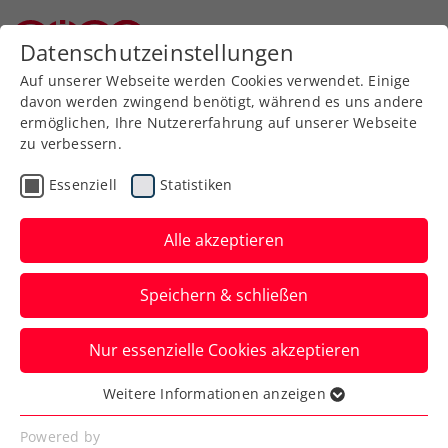
Zurück zur Newsübersicht
Datenschutzeinstellungen
Niederösterreichischer Tennisverband
Auf unserer Webseite werden Cookies verwendet. Einige
davon werden zwingend benötigt, während es uns andere
ermöglichen, Ihre Nutzererfahrung auf unserer Webseite
zu verbessern.
Rollstuhltennis
Inklusion
Essenziell
Statistiken
Allgemeine Klasse
Turniere
Alle akzeptieren
Die Topstars starten in
Speichern & schließen
die win2day Open – Die
Tennis-
Nur essenzielle Cookies akzeptieren
Staatsmeisterschaften
Weitere Informationen anzeigen
Essenziell
Die Davis-Cup-Asse Filip Misolic, Lukas
Essenzielle Cookies werden für grundlegende
Powered by