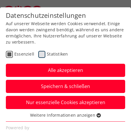
Zurück zur Newsübersicht
Datenschutzeinstellungen
Niederösterreichischer Tennisverband
Auf unserer Webseite werden Cookies verwendet. Einige
davon werden zwingend benötigt, während es uns andere
ermöglichen, Ihre Nutzererfahrung auf unserer Webseite
zu verbessern.
Turniere
Kids & Jugend
Essenziell
Statistiken
BTV Kids & Jugend
Landesmeisterschaften
Alle akzeptieren
Anmelden und mitspielen 💪
Speichern & schließen
Verfasst von: Claudia Schlögl-Wandl, 29.07.2025
Nur essenzielle Cookies akzeptieren
Weitere Informationen anzeigen
Essenziell
Essenzielle Cookies werden für grundlegende
Powered by