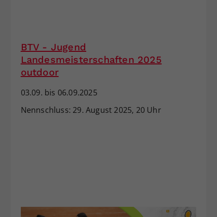
Dieser Wert speichert Ihre Consent-
Einstellungen. Unter anderem eine
zufällig generierte ID, für die
Zweck
historische Speicherung Ihrer
BTV - Jugend
vorgenommen Einstellungen, falls der
Landesmeisterschaften 2025
Webseiten-Betreiber dies eingestellt
outdoor
hat.
03.09. bis 06.09.2025
Nennschluss: 29. August 2025, 20 Uhr