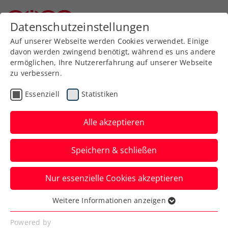
Zurück zur Newsübersicht
Datenschutzeinstellungen
Niederösterreichischer Tennisverband
Auf unserer Webseite werden Cookies verwendet. Einige
davon werden zwingend benötigt, während es uns andere
ermöglichen, Ihre Nutzererfahrung auf unserer Webseite
zu verbessern.
Rollstuhltennis
Inklusion
Essenziell
Statistiken
Allgemeine Klasse
Turniere
Alle akzeptieren
Nennschluss bei den
Speichern & schließen
win2day Open – Die
Tennis-
Nur essenzielle Cookies akzeptieren
Staatsmeisterschaften
Weitere Informationen anzeigen
Essenziell
Auch bei den win2day Open – Die
Essenzielle Cookies werden für grundlegende
Powered by