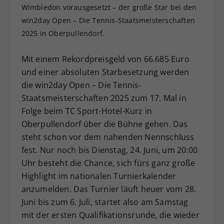
Wimbledon vorausgesetzt – der große Star bei den
Dieser Wert speichert Ihre Consent-
win2day Open – Die Tennis-Staatsmeisterschaften
Einstellungen. Unter anderem eine
2025 in Oberpullendorf.
zufällig generierte ID, für die
Zweck
historische Speicherung Ihrer
vorgenommen Einstellungen, falls der
Mit einem Rekordpreisgeld von 66.685 Euro
Webseiten-Betreiber dies eingestellt
und einer absoluten Starbesetzung werden
hat.
die win2day Open – Die Tennis-
Staatsmeisterschaften 2025 zum 17. Mal in
Folge beim TC Sport-Hotel-Kurz in
Oberpullendorf über die Bühne gehen. Das
steht schon vor dem nahenden Nennschluss
fest. Nur noch bis Dienstag, 24. Juni, um 20:00
Uhr besteht die Chance, sich fürs ganz große
Highlight im nationalen Turnierkalender
anzumelden. Das Turnier läuft heuer vom 28.
Juni bis zum 6. Juli, startet also am Samstag
mit der ersten Qualifikationsrunde, die wieder