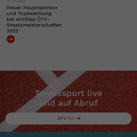
31.05.2023
Neuer Hauptsponsor
und Topbesetzung
bei win2day ÖTV-
Staatsmeisterschaften
2023
Tennissport live
und auf Abruf
ÖTV TV