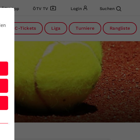
ÖTV App
ÖTV TV
Login
Suchen
den
DC-Tickets
Liga
Turniere
Rangliste