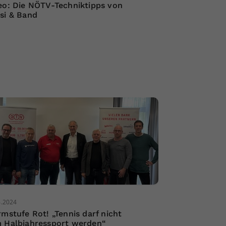
eo: Die NÖTV-Techniktipps von
si & Band
4.2024
rmstufe Rot! „Tennis darf nicht
 Halbjahressport werden“