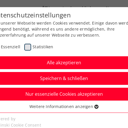
ÖTV
Landesverbände
News
tenschutzeinstellungen
 unserer Webseite werden Cookies verwendet. Einige davon wer
Ausbildung
Services
Über uns
Kreise
ngend benötigt, während es uns andere ermöglichen, Ihre
zererfahrung auf unserer Webseite zu verbessern.
Essenziell
Statistiken
Alle akzeptieren
Aktuelle News
Speichern & schließen
Nur essenzielle Cookies akzeptieren
Weitere Informationen anzeigen
ssenziell
senzielle Cookies werden für grundlegende Funktionen der
ered by
bseite benötigt. Dadurch ist gewährleistet, dass die Webseite
linski Cookie Consent