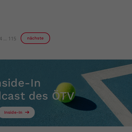
4
115
nächste
nside-In
dcast des ÖTV
Inside-In