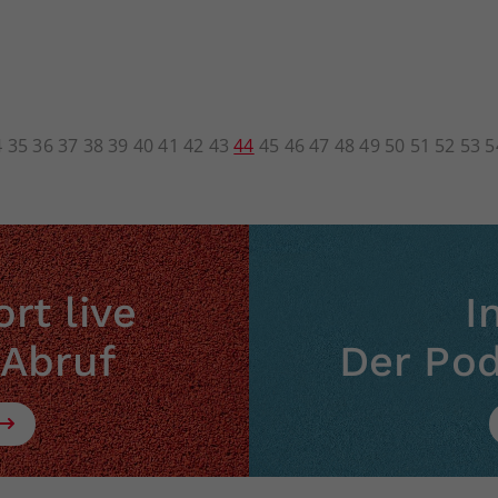
4
35
36
37
38
39
40
41
42
43
44
45
46
47
48
49
50
51
52
53
5
rt live
I
 Abruf
Der Po