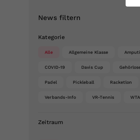
ei
News filtern
S
Kategorie
Alle
Allgemeine Klasse
Amputi
COVID-19
Davis Cup
Gehörlos
Padel
Pickleball
Racketlon
Verbands-Info
VR-Tennis
WT
Zeitraum