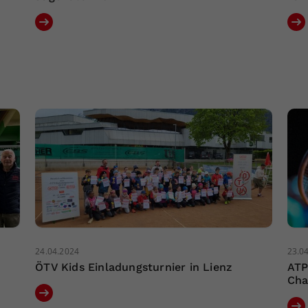
24.04.2024
23.0
ÖTV Kids Einladungsturnier in Lienz
ATP
Cha