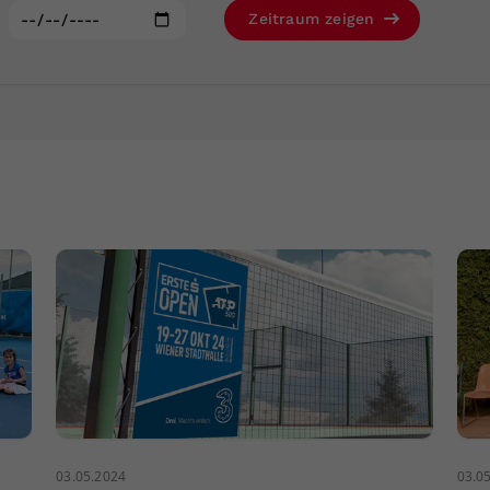
Zweck
generierte ID, für die historische Speicherung
:
Zeitraum zeigen
Ihrer vorgenommen Einstellungen, falls der
Webseiten-Betreiber dies eingestellt hat.
03.05.2024
03.0