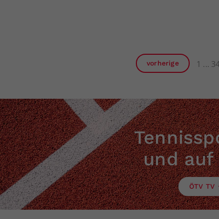
1
3
vorherige
Tennisspo
und auf
ÖTV TV