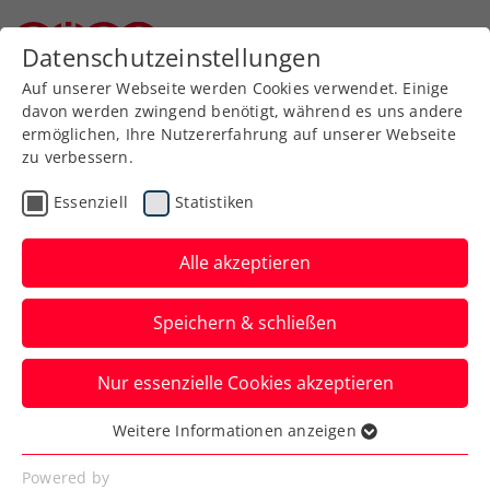
Datenschutzeinstellungen
Niederösterreichischer Tennisverband
Auf unserer Webseite werden Cookies verwendet. Einige
davon werden zwingend benötigt, während es uns andere
ermöglichen, Ihre Nutzererfahrung auf unserer Webseite
zu verbessern.
Aktuelle News
Essenziell
Statistiken
Alle akzeptieren
Speichern & schließen
Nur essenzielle Cookies akzeptieren
Weitere Informationen anzeigen
Essenziell
News filtern
Essenzielle Cookies werden für grundlegende
Powered by