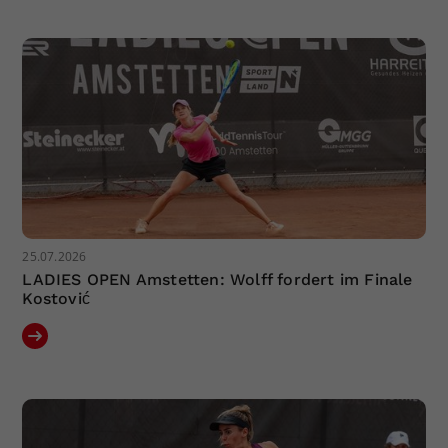
Dieser Wert speichert Ihre Consent-
Einstellungen. Unter anderem eine
zufällig generierte ID, für die
Zweck
historische Speicherung Ihrer
vorgenommen Einstellungen, falls der
Webseiten-Betreiber dies eingestellt
hat.
25.07.2026
LADIES OPEN Amstetten: Wolff fordert im Finale
Kostović