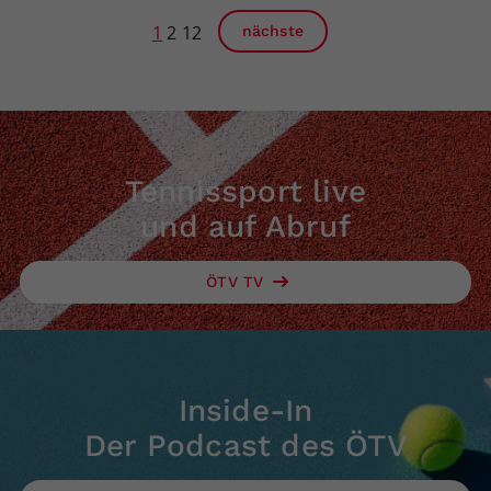
1
2
12
nächste
Tennissport live
und auf Abruf
ÖTV TV
Inside-In
Der Podcast des ÖTV