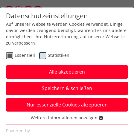
Datenschutzeinstellungen
Niederösterreichischer Tennisverband
Auf unserer Webseite werden Cookies verwendet. Einige
davon werden zwingend benötigt, während es uns andere
ermöglichen, Ihre Nutzererfahrung auf unserer Webseite
zu verbessern.
Aktuelle News
Essenziell
Statistiken
Alle akzeptieren
Speichern & schließen
Nur essenzielle Cookies akzeptieren
Weitere Informationen anzeigen
Essenziell
News filtern
Essenzielle Cookies werden für grundlegende
Powered by