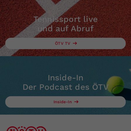
Tennissport live
und auf Abruf
ÖTV TV
Inside-In
Der Podcast des ÖTV
Inside-In