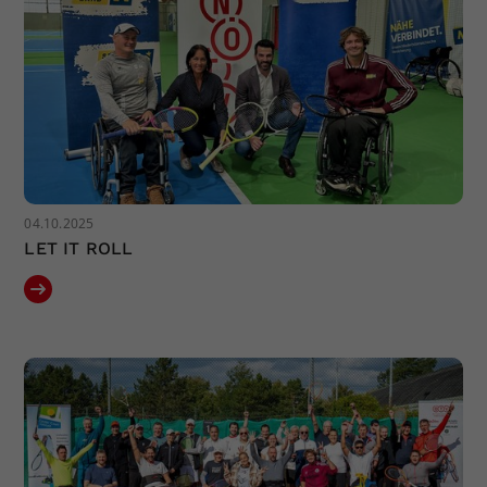
Dieser Wert speichert Ihre Consent-
Einstellungen. Unter anderem eine
zufällig generierte ID, für die
Zweck
historische Speicherung Ihrer
vorgenommen Einstellungen, falls der
Webseiten-Betreiber dies eingestellt
hat.
04.10.2025
LET IT ROLL