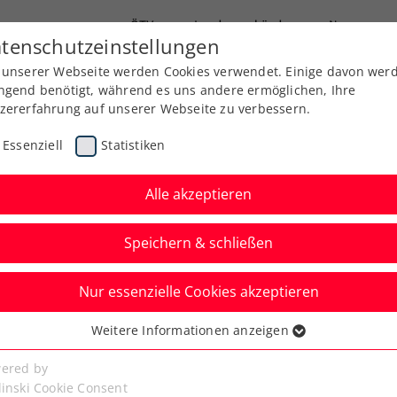
ÖTV
Landesverbände
News
tenschutzeinstellungen
 unserer Webseite werden Cookies verwendet. Einige davon wer
Ausbildung
Services
Über uns
Kreise
ngend benötigt, während es uns andere ermöglichen, Ihre
zererfahrung auf unserer Webseite zu verbessern.
Essenziell
Statistiken
Alle akzeptieren
Speichern & schließen
Nur essenzielle Cookies akzeptieren
, noch einfacher: Das
Weitere Informationen anzeigen
ssenziell
 ÖTV-App
senzielle Cookies werden für grundlegende Funktionen der
ered by
bseite benötigt. Dadurch ist gewährleistet, dass die Webseite
linski Cookie Consent