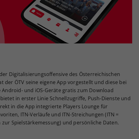
Zweck
generierte ID, für die historische Speicherung
Ihrer vorgenommen Einstellungen, falls der
Webseiten-Betreiber dies eingestellt hat.
der Digitalisierungsoffensive des Österreichischen
t der ÖTV seine eigene App vorgestellt und diese bei
le Android- und iOS-Geräte gratis zum Download
ietet in erster Linie Schnellzugriffe, Push-Dienste und
rekt in die App integrierte Players Lounge für
voriten, ITN-Verläufe und ITN-Streichungen (ITN =
 zur Spielstärkemessung) und persönliche Daten.