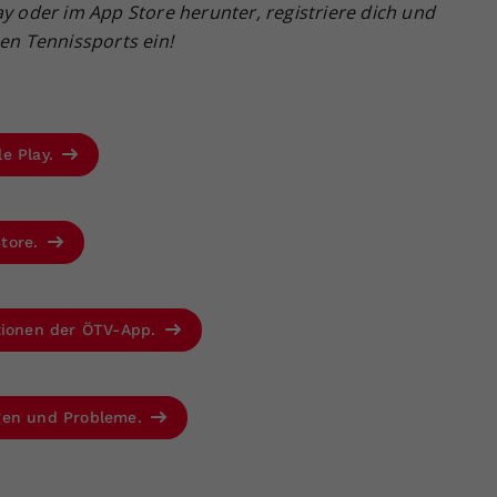
ay oder im App Store herunter, registriere dich und
hen Tennissports ein!
le Play.
Store.
ktionen der ÖTV-App.
agen und Probleme.