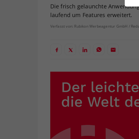
ei
Die frisch gelaunchte Anwendung 
laufend um Features erweitert.
Verfasst von: Rubikon Werbeagentur GmbH / Reda
S