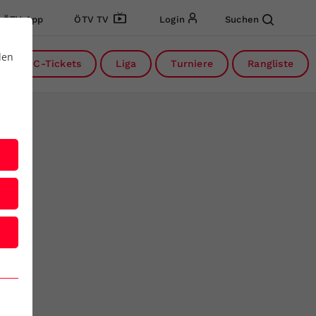
ÖTV App
ÖTV TV
Login
Suchen
den
DC-Tickets
Liga
Turniere
Rangliste